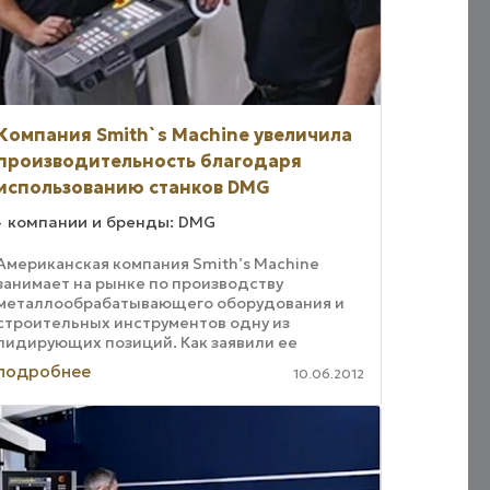
Компания Smith`s Machine увеличила
производительность благодаря
использованию станков DMG
компании и бренды: DMG
Американская компания Smith’s Machine
занимает на рынке по производству
металлообрабатывающего оборудования и
строительных инструментов одну из
лидирующих позиций. Как заявили ее
представители, с началом использования
подробнее
10.06.2012
универсального обрабатывающего ...