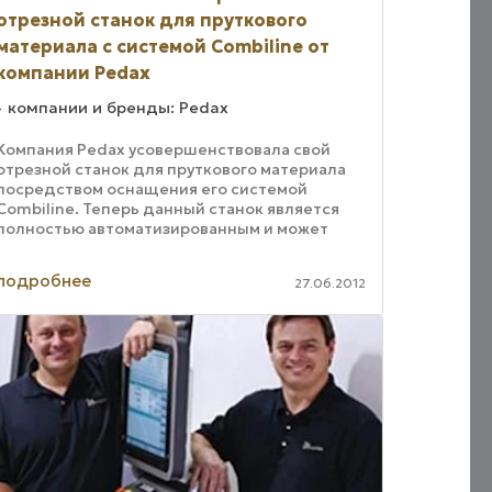
отрезной станок для пруткового
материала с системой Combiline от
компании Pedax
компании и бренды: Pedax
Компания Pedax усовершенствовала свой
отрезной станок для пруткового материала
посредством оснащения его системой
Combiline. Теперь данный станок является
полностью автоматизированным и может
работать в автономном режиме. Новый станок
также ...
подробнее
27.06.2012