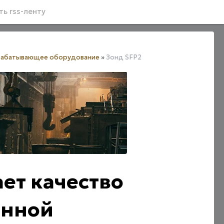
ь rss-ленту
абатывающее оборудование
»
Зонд SFP2
ет качество
анной