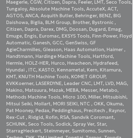
Maegerle
,
CGW
,
Citizen
,
Dapra
,
Feeler
,
LMT
,
Seco Tools
,
Tungaloy
,
Absolute Machine Tools
,
AccuteX
,
ACT
,
AGTOS
,
ANCA
,
Asquith Butler
,
Behringer
,
BENZ
,
BIG
Daishowa
,
Biglia
,
BLM Group
,
Brother
,
Bystronic
,
Citizen
,
Dapra
,
Darex
,
DMG
,
Doosan
,
Dugard
,
Emag
,
Emuge
,
Engis
,
Euromac
,
EXSYS Tools
,
Finn-Power
,
Floyd
Automatic
,
Ganesh
,
GCC
,
GenSwiss
,
GF
AgieCharmilles
,
Gleason
,
Haas Automation
,
Haimer
,
Handtmann
,
Hardinge Machine Tools
,
Hartford
,
Hermle
,
HOLZ-HER
,
Hurco
,
Hwacheon
,
Hydrafeed
,
Hyundai
,
ITC
,
KASTO
,
Kennametal
,
Kern
,
Kitamura
,
KMT
,
KNUTH Machine Tools
,
KOMET GROUP
,
KVKKoerner
,
LASERDYNE
,
Leader CNC
,
LMT
,
LVD
,
MAG
,
Makino
,
Matsuura
,
Mazak
,
MEBA
,
Messer
,
Metabo
,
Methods Machine Tools
,
Micro 100
,
Miller
,
Mitsubishi
,
Mitsui Seiki
,
Mollart
,
MORI SEIKI
,
NTC
,
OKK
,
Okuma
,
Pat Mooney
,
Pedax
,
Peddinghaus
,
Precitech
,
Raynor
,
Rex-Cut
,
Ridgid
,
Rofin
,
RSA
,
Sandvik Coromant
,
SCHUNK
,
Seco Tools
,
Sodick
,
Spray Ver
,
Star
,
StarragHeckert
,
Steinmeyer
,
Sumitomo
,
Sunnen
,
Techno
,
THK
,
TM Limited
,
Tongtai
,
Tornos
,
Toyoda
,