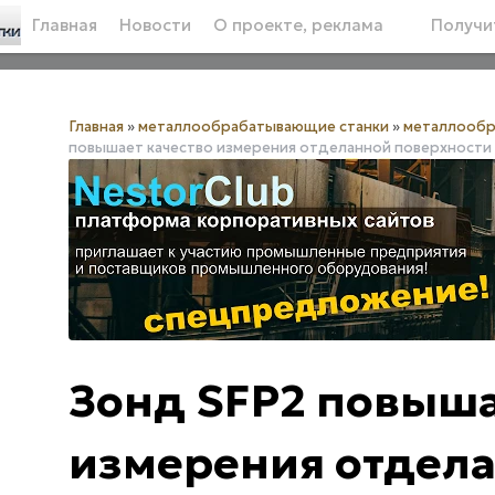
Главная
Новости
О проекте, реклама
Получит
Главная
»
металлообрабатывающие станки
»
металлообр
повышает качество измерения отделанной поверхности
Зонд SFP2 повыша
измерения отдел