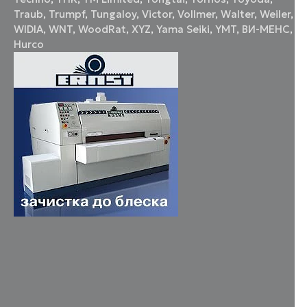
Traub
,
Trumpf
,
Tungaloy
,
Victor
,
Vollmer
,
Walter
,
Weiler
,
WIDIA
,
WNT
,
WoodRat
,
XYZ
,
Yama Seiki
,
YMT
,
ВИ-МЕНС
,
Нurco