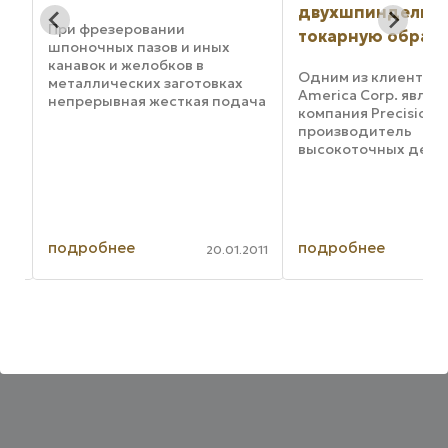
двухшпиндельн
При фрезеровании
токарную обраб
,
шпоночных пазов и иных
канавок и желобков в
Одним из клиентов
металлических заготовках
America Corp. являе
непрерывная жесткая подача
компания Precision P
инструмента была в ходу с
производитель
1970-х годов. Еще в середине
высокоточных дета
ы
1990-х годов инструмент
оружейной и других
многих наиболее часто
отраслей. Специал
используемых станков имел ...
этой компании созд
ые
программное прило
для станков, которо
подробнее
подробнее
020
20.01.2011
упростило операции 