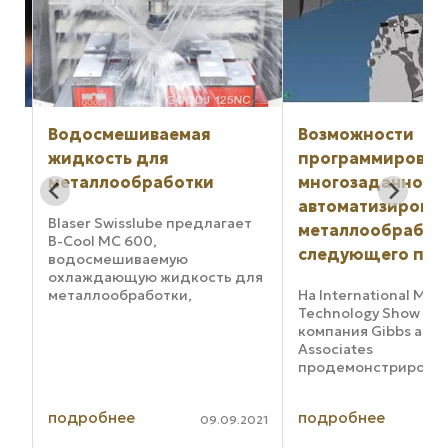
по
Водосмешиваемая
Возможности
жидкость для
программирован
металлообработки
многозадачной
автоматизирова
Blaser Swisslube предлагает
металлообработ
B-Cool MC 600,
следующего пок
водосмешиваемую
охлаждающую жидкость для
металлообработки,
На International Man
созданную для нужд
Technology Show 20
крупносерийного и
компания Gibbs and
мелкосерийного
Associates
производства. Ее формула
продемонстрирова
делает ее универсальным
возможности
средством, сочетающим в
программирования
ме
подробнее
подробнее
себе высокую ...
многозадачной
023
09.09.2021
ю
автоматизированно