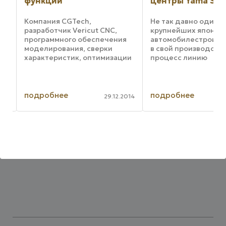
функции
центры Yama Seik
Компания CGTech,
Не так давно один и
разработчик Vericut CNC,
крупнейших японск
т,
программного обеспечения
автомобилестроите
ит
моделирования, сверки
в свой производств
характеристик, оптимизации
процесс линию
я
и анализа, получила
обрабатывающих ц
лицензию оборонного
Yama Seiki BM850-A
производителя United
тестирования этого
ее
Technologies на то, чтобы
оборудования компа
подробнее
подробнее
2017
29.12.2014
интегрировать программу
славящаяся создан
оптимизации процесса ...
высококачественных 