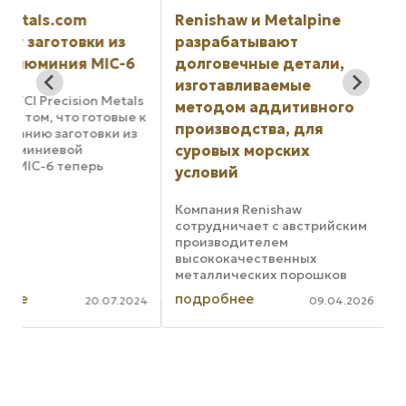
Renishaw и Metalpine
Sandvik Coroman
разрабатывают
запускает цифро
6
долговечные детали,
систему для
изготавливаемые
мониторинга
ls
методом аддитивного
оборудования
е к
производства, для
з
Использование циф
суровых морских
систем для монитор
условий
использования обо
делает
к
Компания Renishaw
металлообрабатыв
MIC
сотрудничает с австрийским
предприятия более
производителем
эффективными и
..
высококачественных
прибыльными, чем э
металлических порошков
бы возможно в прот
Metalpine для разработки
случае, поэтому San
подробнее
подробнее
024
09.04.2026
решений в области
Coromant представ
аддитивного производства
CoroPlus ...
для применения в морской
отрасли. Целью партнерства
является создание порошков
...