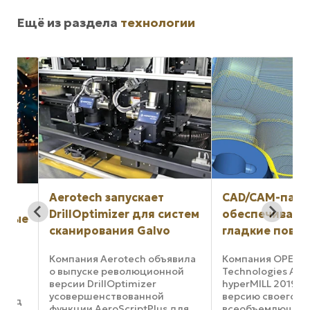
Ещё из раздела
технологии
Aerotech запускает
CAD/CAM-пакет
DrillOptimizer для систем
обеспечивает бо
ые
сканирования Galvo
гладкие поверхн
Компания Aerotech объявила
Компания OPEN MIN
о выпуске революционной
Technologies AG пр
версии DrillOptimizer
hyperMILL 2019.2, н
усовершенствованной
версию своего
од
функции AeroScriptPlus для
всеобъемлющего па