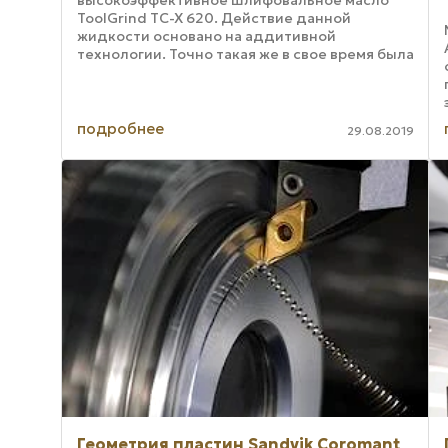
ToolGrind TC-X 620. Действие данной
жидкости основано на аддитивной
технологии. Точно такая же в свое время была
использована при составлении флагманской
серии SintoGrind, ...
подробнее
29.08.2019
Геометрия пластин Sandvik Coromant