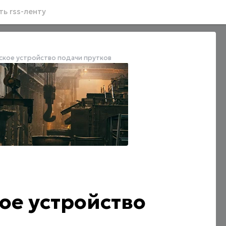
ь rss-ленту
кое устройство подачи прутков
е устройство