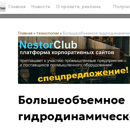
Главная
Новости
О проекте, реклама
Получит
Главная
»
технологии
»
Большеобъемное гидродинамичес
Большеобъемное
гидродинамическо