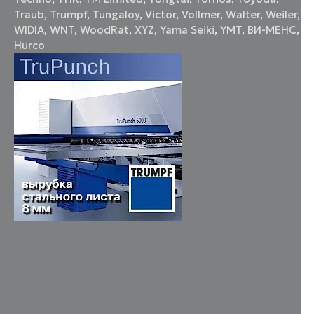
Traub
,
Trumpf
,
Tungaloy
,
Victor
,
Vollmer
,
Walter
,
Weiler
,
WIDIA
,
WNT
,
WoodRat
,
XYZ
,
Yama Seiki
,
YMT
,
ВИ-МЕНС
,
Нurco