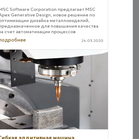
MSC Software Corporation предлагает MSC
Apex Generative Design, новое решение по
оптимизации дизайна металлоизделий,
предназначенное для повышения качества
за счет автоматизации процессов
конструирования со встроенными знаниями в
подробнее
24.03.2020
области ...
Гибкая аддитивная машина