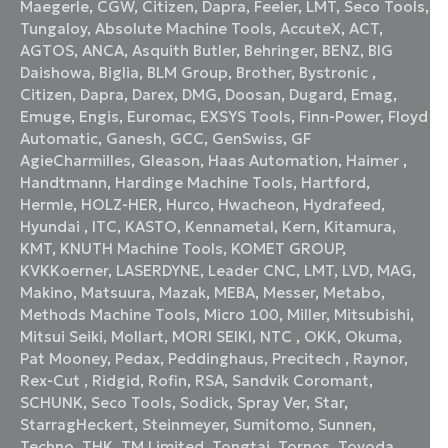
Maegerle
,
CGW
,
Citizen
,
Dapra
,
Feeler
,
LMT
,
Seco Tools
,
Tungaloy
,
Absolute Machine Tools
,
AccuteX
,
ACT
,
AGTOS
,
ANCA
,
Asquith Butler
,
Behringer
,
BENZ
,
BIG
Daishowa
,
Biglia
,
BLM Group
,
Brother
,
Bystronic
,
Citizen
,
Dapra
,
Darex
,
DMG
,
Doosan
,
Dugard
,
Emag
,
Emuge
,
Engis
,
Euromac
,
EXSYS Tools
,
Finn-Power
,
Floyd
Automatic
,
Ganesh
,
GCC
,
GenSwiss
,
GF
AgieCharmilles
,
Gleason
,
Haas Automation
,
Haimer
,
Handtmann
,
Hardinge Machine Tools
,
Hartford
,
Hermle
,
HOLZ-HER
,
Hurco
,
Hwacheon
,
Hydrafeed
,
Hyundai
,
ITC
,
KASTO
,
Kennametal
,
Kern
,
Kitamura
,
KMT
,
KNUTH Machine Tools
,
KOMET GROUP
,
KVKKoerner
,
LASERDYNE
,
Leader CNC
,
LMT
,
LVD
,
MAG
,
Makino
,
Matsuura
,
Mazak
,
MEBA
,
Messer
,
Metabo
,
Methods Machine Tools
,
Micro 100
,
Miller
,
Mitsubishi
,
Mitsui Seiki
,
Mollart
,
MORI SEIKI
,
NTC
,
OKK
,
Okuma
,
Pat Mooney
,
Pedax
,
Peddinghaus
,
Precitech
,
Raynor
,
Rex-Cut
,
Ridgid
,
Rofin
,
RSA
,
Sandvik Coromant
,
SCHUNK
,
Seco Tools
,
Sodick
,
Spray Ver
,
Star
,
StarragHeckert
,
Steinmeyer
,
Sumitomo
,
Sunnen
,
Techno
,
THK
,
TM Limited
,
Tongtai
,
Tornos
,
Toyoda
,