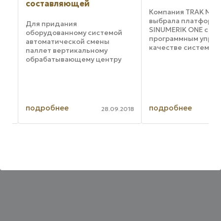
составляющей
Компания TRAK Mach
n
выбрала платформу
Для придания
SINUMERIK ONE с чи
оборудованному системой
программным управ
автоматической смены
качестве системы
паллет вертикальному
ны
управления для сво
обрабатывающему центру
фрезерных станков 
преимуществ
VMC и токарных ста
горизонтального
серии TC. Эти новые
обрабатывающего центра
предназначены для 
требуется четвертая ось,
...
говорит представитель
подробнее
подробнее
020
28.09.2018
компании Midaco. Это
делается путем добавления в
...