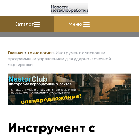
Каталог
Меню
Главная
»
технологии
»
Инструмент с числовым
программным управлением для ударно-точечной
маркировки
Инструмент с