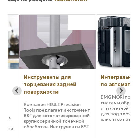
Инструменты для
Интегральные р
торцевания задней
по автоматизаци
поверхности
DMG MORI предлага
системы обработки 
Компания HEULE Precision
и паллетной автома
Tools предлагает инструмент
для поддержки сво
BSF для автоматизированной
ь
клиентов на их пути 
крупносерийной точечной
автономному произв
обработки. Инструменты BSF
 и
Решения по автома
доступны с тремя способами
доступны для всех 
активации, подходящими