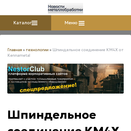
Каталог
Меню
Главная
»
технологии
»
Шпиндельное соединение KM4X от
Kennametal
Шпиндельное