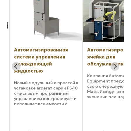
Автоматизированная
Автоматизирова
ячейка для
манипулирован
обслуживания станка
паллетами для
пятиосевых
Компания Automated Cells &
горизонтальных
Equipment представляет
й в
обрабатывающ
свою очередную новинку, MD
S40
Mate. Исходя из задачи
центров
экономии площади цеха, а
 и
также из того, что гибкость
Автоматизация пом
имеет решающее значение
производителям
для любой области
я.
максимизировать в
применения станка, ACE
инвестиций, а Maki
разработала MD Mate как
предлагает новый 
простое ...
своей популярной