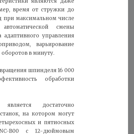
теристики являются даже
мер, время от стружки до
нд при максимальном числе
 автоматической смены
а адаптивного управления
оприводом, варьирование
 оборотов в минуту.
 вращения шпинделя 16 000
фективность обработки
является достаточно
станок, на котором могут
етырехосных и пятиосных
NC-B00 с 12-дюймовым