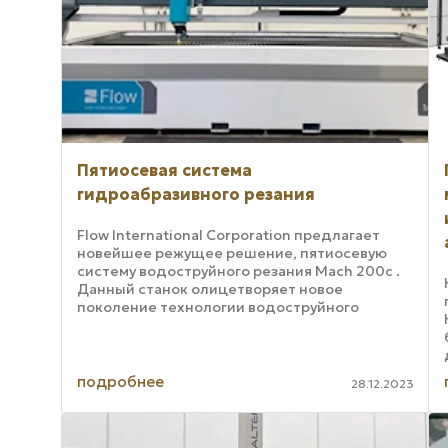
Пятиосевая система
гидроабразивного резания
Flow International Corporation предлагает
новейшее режущее решение, пятиосевую
систему водоструйного резания Mach 200c .
Данный станок олицетворяет новое
поколение технологии водоструйного
резания. Обеспечивается более быстрое и
точное пятиосевое ...
подробнее
28.12.2023