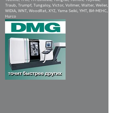
Traub
,
Trumpf
,
Tungaloy
,
Victor
,
Vollmer
,
Walter
,
Weiler
,
WIDIA
,
WNT
,
WoodRat
,
XYZ
,
Yama Seiki
,
YMT
,
ВИ-МЕНС
,
Нurco