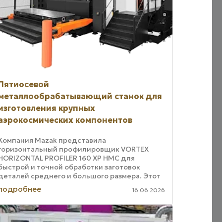
Пятиосевой
металлообрабатывающий станок для
изготовления крупных
аэрокосмических компонентов
Компания Mazak представила
горизонтальный профилировщик VORTEX
HORIZONTAL PROFILER 160 XP HMC для
быстрой и точной обработки заготовок
деталей среднего и большого размера. Этот
станок с рабочим столом размером 125 на 400
подробнее
16.06.2026
сантиметров и максимальной ...