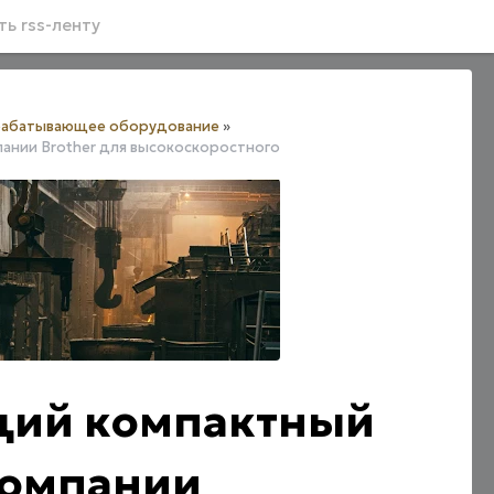
ь rss-ленту
абатывающее оборудование
»
ании Brother для высокоскоростного
щий компактный
 компании