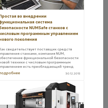
Простая во внедрении
функциональная система
безопасности NUMSafe станков с
числовым программным управлением
нового поколения
Как свидетельствует поставщик средств
управления станками, компания NUM,
обеспечение функциональной безопасности
новой техники с числовым программным
управлением есть преобладающий тренд
рынка металлообрабатывающего
подробнее
30.12.2015
оборудования. В 2015 году ...