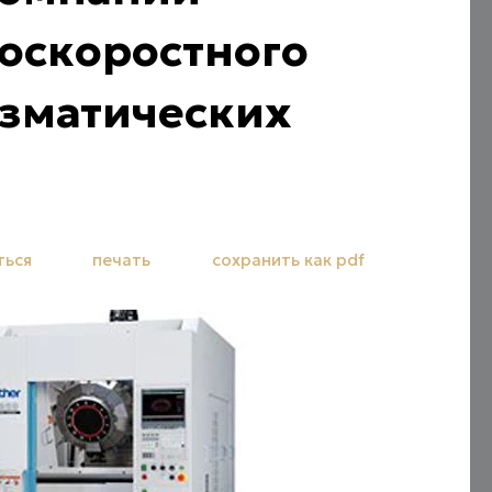
коскоростного
изматических
ться
печать
сохранить как pdf