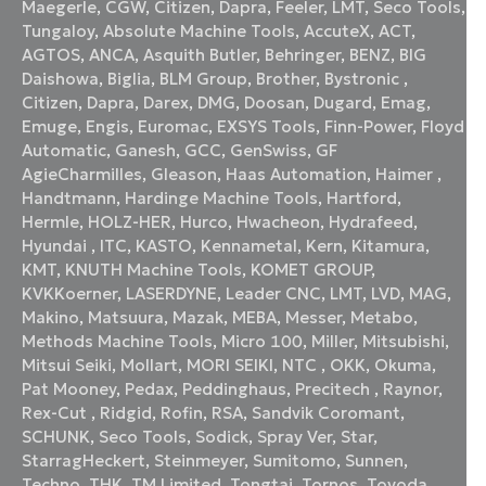
Maegerle
,
CGW
,
Citizen
,
Dapra
,
Feeler
,
LMT
,
Seco Tools
,
Tungaloy
,
Absolute Machine Tools
,
AccuteX
,
ACT
,
AGTOS
,
ANCA
,
Asquith Butler
,
Behringer
,
BENZ
,
BIG
Daishowa
,
Biglia
,
BLM Group
,
Brother
,
Bystronic
,
Citizen
,
Dapra
,
Darex
,
DMG
,
Doosan
,
Dugard
,
Emag
,
Emuge
,
Engis
,
Euromac
,
EXSYS Tools
,
Finn-Power
,
Floyd
Automatic
,
Ganesh
,
GCC
,
GenSwiss
,
GF
AgieCharmilles
,
Gleason
,
Haas Automation
,
Haimer
,
Handtmann
,
Hardinge Machine Tools
,
Hartford
,
Hermle
,
HOLZ-HER
,
Hurco
,
Hwacheon
,
Hydrafeed
,
Hyundai
,
ITC
,
KASTO
,
Kennametal
,
Kern
,
Kitamura
,
KMT
,
KNUTH Machine Tools
,
KOMET GROUP
,
KVKKoerner
,
LASERDYNE
,
Leader CNC
,
LMT
,
LVD
,
MAG
,
Makino
,
Matsuura
,
Mazak
,
MEBA
,
Messer
,
Metabo
,
Methods Machine Tools
,
Micro 100
,
Miller
,
Mitsubishi
,
Mitsui Seiki
,
Mollart
,
MORI SEIKI
,
NTC
,
OKK
,
Okuma
,
Pat Mooney
,
Pedax
,
Peddinghaus
,
Precitech
,
Raynor
,
Rex-Cut
,
Ridgid
,
Rofin
,
RSA
,
Sandvik Coromant
,
SCHUNK
,
Seco Tools
,
Sodick
,
Spray Ver
,
Star
,
StarragHeckert
,
Steinmeyer
,
Sumitomo
,
Sunnen
,
Techno
,
THK
,
TM Limited
,
Tongtai
,
Tornos
,
Toyoda
,