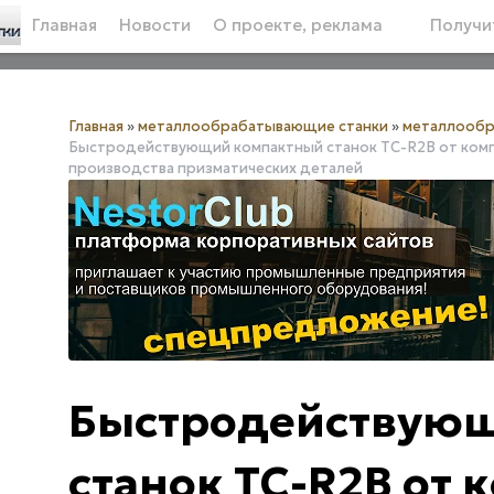
Главная
Новости
О проекте, реклама
Получит
Главная
»
металлообрабатывающие станки
»
металлообр
Быстродействующий компактный станок TC-R2B от комп
производства призматических деталей
Быстродействую
станок TC-R2B от