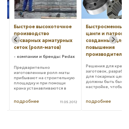
Быстрое высокоточное
Быстросменные 
производство
цанги и патроны
несварных арматурных
созданные для
сеток (ролл-матов)
повышения
производительн
компании и бренды: Pedax
Решения для крепл
Предварительно
заготовок, разраба
изготовленные ролл-маты
для токарных центр
прибывают на строительную
должны быть быстр
площадку и при помощи
настройке, чтобы св
крана устанавливаются в
минимуму время про
нужное положение для
станка, обеспечива
укладки. Раскладка арматуры
подробнее
подробнее
высокие точность и
024
11.05.2012
на строительной площадке -
захвата, чтобы гара
это напряженная,
точность обработки,
изнурительная работа. Она
...
требует высокой ...