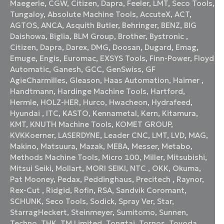
Maegerle
,
CGW
,
Citizen
,
Dapra
,
Feeler
,
LMT
,
Seco Tools
,
Tungaloy
,
Absolute Machine Tools
,
AccuteX
,
ACT
,
AGTOS
,
ANCA
,
Asquith Butler
,
Behringer
,
BENZ
,
BIG
Daishowa
,
Biglia
,
BLM Group
,
Brother
,
Bystronic
,
Citizen
,
Dapra
,
Darex
,
DMG
,
Doosan
,
Dugard
,
Emag
,
Emuge
,
Engis
,
Euromac
,
EXSYS Tools
,
Finn-Power
,
Floyd
Automatic
,
Ganesh
,
GCC
,
GenSwiss
,
GF
AgieCharmilles
,
Gleason
,
Haas Automation
,
Haimer
,
Handtmann
,
Hardinge Machine Tools
,
Hartford
,
Hermle
,
HOLZ-HER
,
Hurco
,
Hwacheon
,
Hydrafeed
,
Hyundai
,
ITC
,
KASTO
,
Kennametal
,
Kern
,
Kitamura
,
KMT
,
KNUTH Machine Tools
,
KOMET GROUP
,
KVKKoerner
,
LASERDYNE
,
Leader CNC
,
LMT
,
LVD
,
MAG
,
Makino
,
Matsuura
,
Mazak
,
MEBA
,
Messer
,
Metabo
,
Methods Machine Tools
,
Micro 100
,
Miller
,
Mitsubishi
,
Mitsui Seiki
,
Mollart
,
MORI SEIKI
,
NTC
,
OKK
,
Okuma
,
Pat Mooney
,
Pedax
,
Peddinghaus
,
Precitech
,
Raynor
,
Rex-Cut
,
Ridgid
,
Rofin
,
RSA
,
Sandvik Coromant
,
SCHUNK
,
Seco Tools
,
Sodick
,
Spray Ver
,
Star
,
StarragHeckert
,
Steinmeyer
,
Sumitomo
,
Sunnen
,
Techno
,
THK
,
TM Limited
,
Tongtai
,
Tornos
,
Toyoda
,