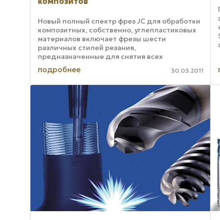
композитов
Новый полный спектр фрез JC для обработки
композитных, собственно, углепластиковых
материалов включает фрезы шести
различных стилей резания,
предназначенные для снятия всех
разновидностей этих материалов и
подробнее
30.03.2011
обеспечивающие успешное конкурирование
как ...