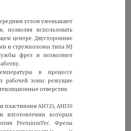
передним углом уменьшают
, позволяя использовать
щем центре. Двусторонние
ми и стружколомы типа MJ
лужбы фрез и позволяют
аботку.
емпературы в процессе
из рабочей зоны режущие
нтиляционные отверстия.
и пластинами AH725, AH130
и изготовлении которых
логия PremiumTec. Фрезы