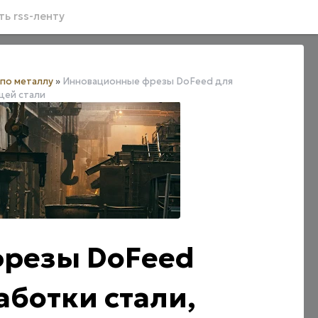
ь rss-ленту
по металлу
»
Инновационные фрезы DoFeed для
щей стали
резы DoFeed
аботки стали,