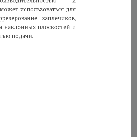
оизводительностью и
 может использоваться для
резерование заплечиков,
ка наклонных плоскостей и
тью подачи.