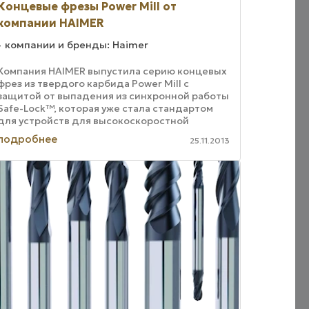
Концевые фрезы Power Mill от
компании HAIMER
компании и бренды: Haimer
Компания HAIMER выпустила серию концевых
фрез из твердого карбида Power Mill с
защитой от выпадения из синхронной работы
Safe-Lock™, которая уже стала стандартом
для устройств для высокоскоростной
обработки. Диаметр фрез варьирует от 2 до
подробнее
25.11.2013
20 мм; ...