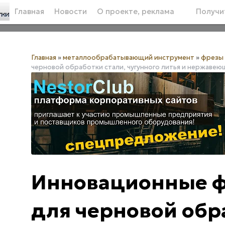
Главная
Новости
О проекте, реклама
Получит
Главная
»
металлообрабатывающий инструмент
»
фрезы 
черновой обработки стали, чугунного литья и нержавею
Инновационные ф
для черновой обр