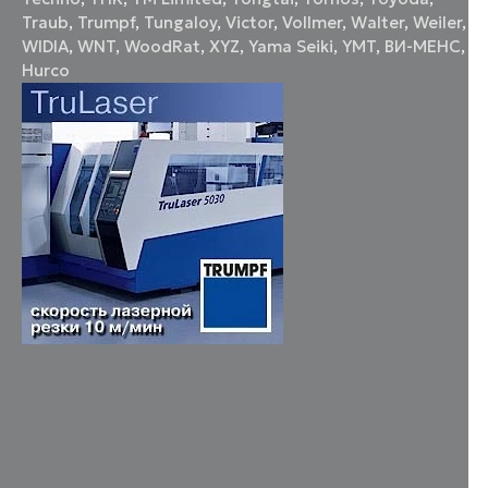
Traub
,
Trumpf
,
Tungaloy
,
Victor
,
Vollmer
,
Walter
,
Weiler
,
WIDIA
,
WNT
,
WoodRat
,
XYZ
,
Yama Seiki
,
YMT
,
ВИ-МЕНС
,
Нurco