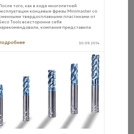
После того, как в ходе многолетней
эксплуатации концевые фрезы Minimaster со
сменными твердосплавными пластинами от
Seco Tools всесторонне себя
зарекомендовали, компания представила
свои концевые фрезы Minimaster Plus с
расширенными возможностями ...
подробнее
30.09.2014