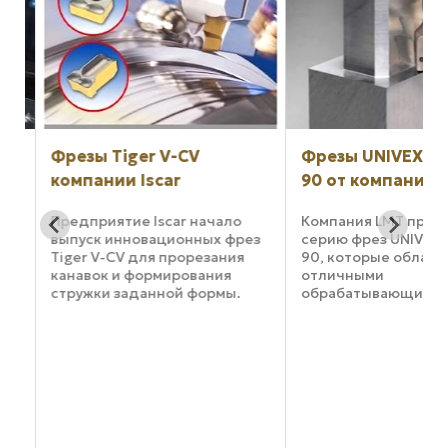
Фрезы Tiger V-CV
Фрезы UNIVEX P
и
компании Iscar
90 от компании 
Предприятие Iscar начало
Компания LMT пред
выпуск инновационных фрез
серию фрез UNIVEX 
Tiger V-CV для прорезания
90, которые облада
канавок и формирования
отличными
стружки заданной формы.
обрабатывающими
Особая конструкция делает
характеристиками, 
c
инструменты более
производительност
прочными и
высоким уровнем
износоустойчивыми даже во
надежности. К
время осуществления
преимуществам нов
обработки деталей из ...
относятся: новый ди
ых
неодинаковой глубин
с