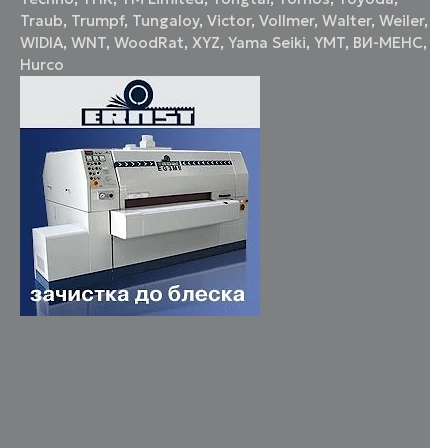
Traub
,
Trumpf
,
Tungaloy
,
Victor
,
Vollmer
,
Walter
,
Weiler
,
WIDIA
,
WNT
,
WoodRat
,
XYZ
,
Yama Seiki
,
YMT
,
ВИ-МЕНС
,
Нurco