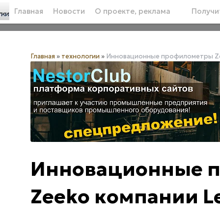
Главная
Новости
О проекте, реклама
Получит
Главная
»
технологии
»
Инновационные профилометры Zee
Инновационные 
Zeeko компании Le