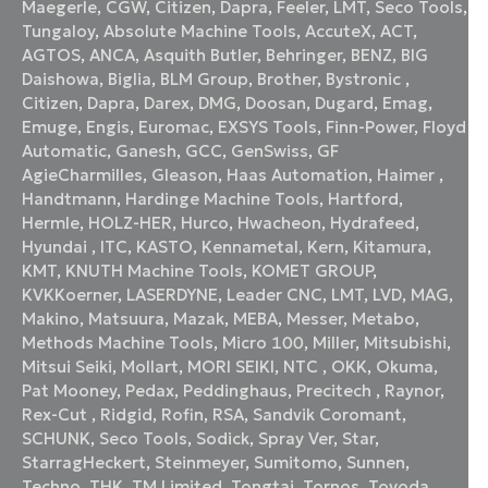
Maegerle
,
CGW
,
Citizen
,
Dapra
,
Feeler
,
LMT
,
Seco Tools
,
Tungaloy
,
Absolute Machine Tools
,
AccuteX
,
ACT
,
AGTOS
,
ANCA
,
Asquith Butler
,
Behringer
,
BENZ
,
BIG
Daishowa
,
Biglia
,
BLM Group
,
Brother
,
Bystronic
,
Citizen
,
Dapra
,
Darex
,
DMG
,
Doosan
,
Dugard
,
Emag
,
Emuge
,
Engis
,
Euromac
,
EXSYS Tools
,
Finn-Power
,
Floyd
Automatic
,
Ganesh
,
GCC
,
GenSwiss
,
GF
AgieCharmilles
,
Gleason
,
Haas Automation
,
Haimer
,
Handtmann
,
Hardinge Machine Tools
,
Hartford
,
Hermle
,
HOLZ-HER
,
Hurco
,
Hwacheon
,
Hydrafeed
,
Hyundai
,
ITC
,
KASTO
,
Kennametal
,
Kern
,
Kitamura
,
KMT
,
KNUTH Machine Tools
,
KOMET GROUP
,
KVKKoerner
,
LASERDYNE
,
Leader CNC
,
LMT
,
LVD
,
MAG
,
Makino
,
Matsuura
,
Mazak
,
MEBA
,
Messer
,
Metabo
,
Methods Machine Tools
,
Micro 100
,
Miller
,
Mitsubishi
,
Mitsui Seiki
,
Mollart
,
MORI SEIKI
,
NTC
,
OKK
,
Okuma
,
Pat Mooney
,
Pedax
,
Peddinghaus
,
Precitech
,
Raynor
,
Rex-Cut
,
Ridgid
,
Rofin
,
RSA
,
Sandvik Coromant
,
SCHUNK
,
Seco Tools
,
Sodick
,
Spray Ver
,
Star
,
StarragHeckert
,
Steinmeyer
,
Sumitomo
,
Sunnen
,
Techno
,
THK
,
TM Limited
,
Tongtai
,
Tornos
,
Toyoda
,