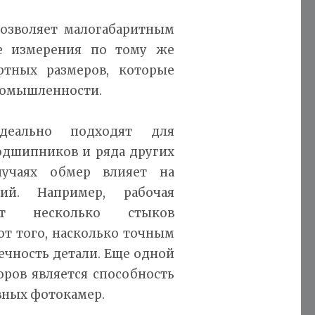
позволяет малогабаритным
е измерения по тому же
ртных размеров, которые
промышленности.
деально подходят для
одшипников и ряда других
лучаях обмер влияет на
й. Например, рабочая
ет несколько стыков
от того, насколько точным
ечность детали. Еще одной
ров является способность
вных фотокамер.