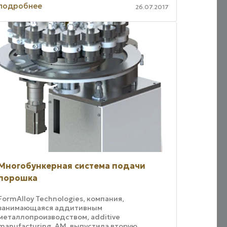
поверхности, что требуется при
подробнее
26.07.2017
формировании мелких, но сложных ...
Многобункерная система подачи
порошка
FormAlloy Technologies, компания,
занимающаяся аддитивным
металлопроизводством, additive
manufacturing, AM, выпустила вторую