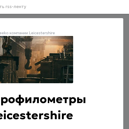
ь rss-ленту
ko компании Leicestershire
профилометры
icestershire