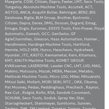
Maegerle
,
CGW
,
Citizen
,
Dapra
,
Feeler
,
LMT
,
Seco Tools
,
Tungaloy
,
Absolute Machine Tools
,
AccuteX
,
ACT
,
AGTOS
,
ANCA
,
Asquith Butler
,
Behringer
,
BENZ
,
BIG
Daishowa
,
Biglia
,
BLM Group
,
Brother
,
Bystronic
,
Citizen
,
Dapra
,
Darex
,
DMG
,
Doosan
,
Dugard
,
Emag
,
Emuge
,
Engis
,
Euromac
,
EXSYS Tools
,
Finn-Power
,
Floyd
Automatic
,
Ganesh
,
GCC
,
GenSwiss
,
GF
AgieCharmilles
,
Gleason
,
Haas Automation
,
Haimer
,
Handtmann
,
Hardinge Machine Tools
,
Hartford
,
Hermle
,
HOLZ-HER
,
Hurco
,
Hwacheon
,
Hydrafeed
,
Hyundai
,
ITC
,
KASTO
,
Kennametal
,
Kern
,
Kitamura
,
KMT
,
KNUTH Machine Tools
,
KOMET GROUP
,
KVKKoerner
,
LASERDYNE
,
Leader CNC
,
LMT
,
LVD
,
MAG
,
Makino
,
Matsuura
,
Mazak
,
MEBA
,
Messer
,
Metabo
,
Methods Machine Tools
,
Micro 100
,
Miller
,
Mitsubishi
,
Mitsui Seiki
,
Mollart
,
MORI SEIKI
,
NTC
,
OKK
,
Okuma
,
Pat Mooney
,
Pedax
,
Peddinghaus
,
Precitech
,
Raynor
,
Rex-Cut
,
Ridgid
,
Rofin
,
RSA
,
Sandvik Coromant
,
SCHUNK
,
Seco Tools
,
Sodick
,
Spray Ver
,
Star
,
StarragHeckert
,
Steinmeyer
,
Sumitomo
,
Sunnen
,
Techno
,
THK
,
TM Limited
,
Tongtai
,
Tornos
,
Toyoda
,