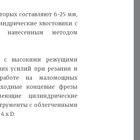
орых составляют 6-25 мм,
ндрические хвостовики с
, нанесенным методом
и с высокими режущими
ших усилий при резании и
 работе на маломощных
аходные концевые фрезы
меющие цилиндрические
струменты с облегченными
 x D.