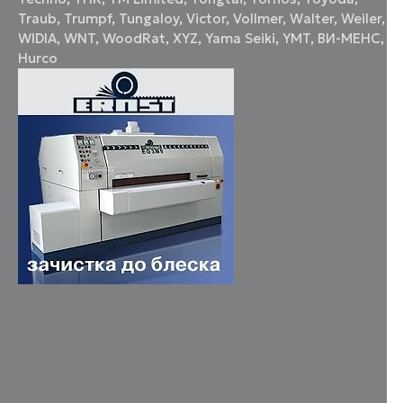
Traub
,
Trumpf
,
Tungaloy
,
Victor
,
Vollmer
,
Walter
,
Weiler
,
WIDIA
,
WNT
,
WoodRat
,
XYZ
,
Yama Seiki
,
YMT
,
ВИ-МЕНС
,
Нurco