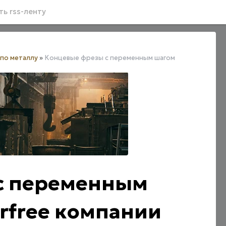
ь rss-ленту
по металлу
»
Концевые фрезы с переменным шагом
с переменным
erfree компании