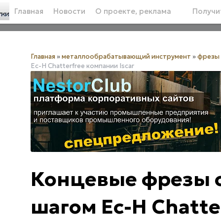
Главная
Новости
О проекте, реклама
Получит
Главная
»
металлообрабатывающий инструмент
»
фрезы 
Ec-H Chatterfree компании Iscar
Концевые фрезы 
шагом Ec-H Chatt