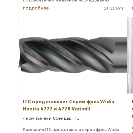
привели к тому, что специалисты по
подробнее
08.02.2011
твердосплавным инструментам ...
ITC представляет Серии фрез Widia
Hanita 4777 и 4778 Varimill
компании и бренды: ITC
Компания ITC представила серии фрез Widia