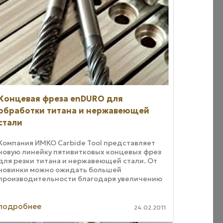
Концевая фреза enDURO для
обработки титана и нержавеющей
стали
Компания ИМКО Carbide Tool представляет
новую линейку пятивитковых концевых фрез
для резки титана и нержавеющей стали. От
новинки можно ожидать большей
производительности благодаря увеличению
срока службы инструмента и его
операционной гибкости. Эти ...
подробнее
24.02.2011