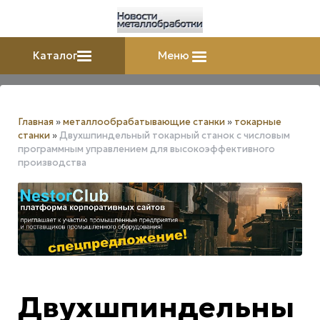
Каталог
Меню
Главная
»
металлообрабатывающие станки
»
токарные
станки
»
Двухшпиндельный токарный станок с числовым
программным управлением для высокоэффективного
производства
Двухшпиндельны