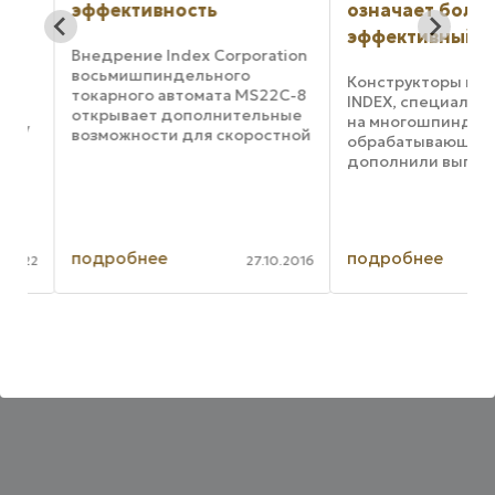
эффективность
означает более
эффективный
Внедрение Index Corporation
восьмишпиндельного
Конструкторы комп
токарного автомата MS22C-8
INDEX, специализи
открывает дополнительные
на многошпиндель
му
возможности для скоростной
обрабатывающих це
многошпиндельной
дополнили выпуска
обработки деталей, которая
серию MS22C
и сейчас представляется
восьмишпиндельны
непревзойденной. Особенно
токарным автомато
а
если речь идет об обработке
8 с числовым прогр
...
подробнее
подробнее
управлением. Моду
022
27.10.2016
 и
восьмишпиндельный
X8
на ...