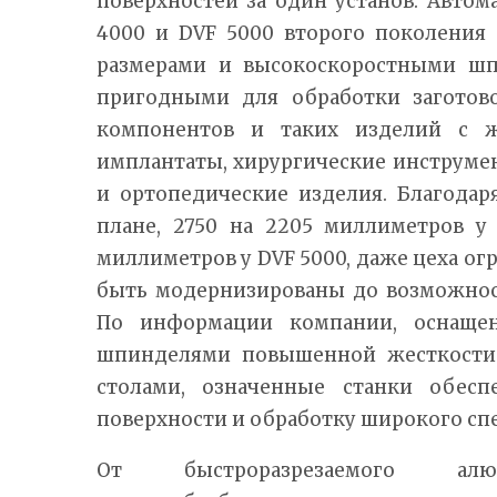
поверхностей за один установ. Авто
4000 и DVF 5000 второго поколения
размерами и высокоскоростными шп
пригодными для обработки заготов
компонентов и таких изделий с ж
имплантаты, хирургические инструме
и ортопедические изделия. Благода
плане, 2750 на 2205 миллиметров у
миллиметров у DVF 5000, даже цеха о
быть модернизированы до возможнос
По информации компании, оснаще
шпинделями повышенной жесткост
столами, означенные станки обесп
поверхности и обработку широкого спе
От быстроразрезаемого а