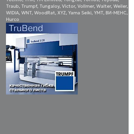
Traub
,
Trumpf
,
Tungaloy
,
Victor
,
Vollmer
,
Walter
,
Weiler
,
WIDIA
,
WNT
,
WoodRat
,
XYZ
,
Yama Seiki
,
YMT
,
ВИ-МЕНС
,
Нurco