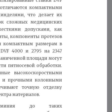
матизированные станки DVF
 отличаются компактными
инделями, что делает их
ок сложных медицинских
есткими допусками, как
нты, компоненты протезов
ря компактным размерам в
 DVF 4000 и 2795 на 2347
граниченной площади могут
ти пятиосевой обработки.
нные высокоскоростными
и и прочными колонными
ечивают точную отделку
ктра материалов.
люминия до таких