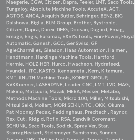
Maegerle
,
CGW
,
Citizen
,
Dapra
,
Feeler
,
LMT
,
Seco Tools
,
Tungaloy
,
Absolute Machine Tools
,
AccuteX
,
ACT
,
AGTOS
,
ANCA
,
Asquith Butler
,
Behringer
,
BENZ
,
BIG
Daishowa
,
Biglia
,
BLM Group
,
Brother
,
Bystronic
,
Citizen
,
Dapra
,
Darex
,
DMG
,
Doosan
,
Dugard
,
Emag
,
Emuge
,
Engis
,
Euromac
,
EXSYS Tools
,
Finn-Power
,
Floyd
Automatic
,
Ganesh
,
GCC
,
GenSwiss
,
GF
AgieCharmilles
,
Gleason
,
Haas Automation
,
Haimer
,
Handtmann
,
Hardinge Machine Tools
,
Hartford
,
Hermle
,
HOLZ-HER
,
Hurco
,
Hwacheon
,
Hydrafeed
,
Hyundai
,
ITC
,
KASTO
,
Kennametal
,
Kern
,
Kitamura
,
KMT
,
KNUTH Machine Tools
,
KOMET GROUP
,
KVKKoerner
,
LASERDYNE
,
Leader CNC
,
LMT
,
LVD
,
MAG
,
Makino
,
Matsuura
,
Mazak
,
MEBA
,
Messer
,
Metabo
,
Methods Machine Tools
,
Micro 100
,
Miller
,
Mitsubishi
,
Mitsui Seiki
,
Mollart
,
MORI SEIKI
,
NTC
,
OKK
,
Okuma
,
Pat Mooney
,
Pedax
,
Peddinghaus
,
Precitech
,
Raynor
,
Rex-Cut
,
Ridgid
,
Rofin
,
RSA
,
Sandvik Coromant
,
SCHUNK
,
Seco Tools
,
Sodick
,
Spray Ver
,
Star
,
StarragHeckert
,
Steinmeyer
,
Sumitomo
,
Sunnen
,
Techno
,
THK
,
TM Limited
,
Tongtai
,
Tornos
,
Toyoda
,