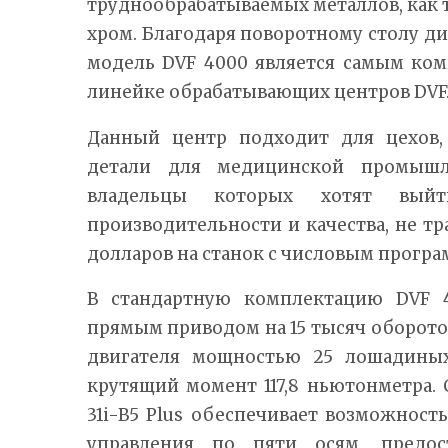
труднообрабатываемых металлов, как т
хром. Благодаря поворотному столу 
модель DVF 4000 является самым ко
линейке обрабатывающих центров DVF
Данный центр подходит для цехов,
детали для медицинской промышл
владельцы которых хотят вый
производительности и качества, не т
долларов на станок с числовым прогр
В стандартную комплектацию DVF 
прямым приводом на 15 тысяч оборото
двигателя мощностью 25 лошадиных
крутящий момент 117,8 ньютонметра.
31i-B5 Plus обеспечивает возможнос
управления по пяти осям, предос