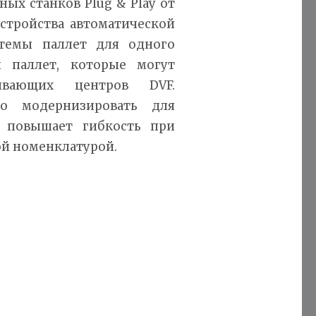
ых станков Plug & Play от
стройства автоматической
темы паллет для одного
 паллет, которые могут
ывающих центров DVF.
о модернизировать для
о повышает гибкость при
ой номенклатурой.