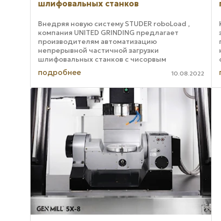
шлифовальных станков
Внедряя новую систему STUDER roboLoad ,
компания UNITED GRINDING предлагает
производителям автоматизацию
непрерывной частичной загрузки
шлифовальных станков с чисорвым
программным управлением. Таких, как STUDER
подробнее
10.08.2022
S 121, S 131 и S 141. Оборудование это ...