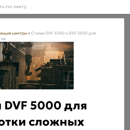
ь rss-ленту
ающие центры
»
Станки DVF 4000 и DVF 5000 для
тов
и DVF 5000 для
ботки сложных