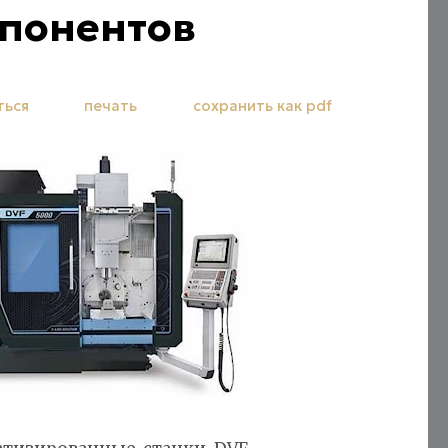
понентов
ться
печать
сохранить как pdf