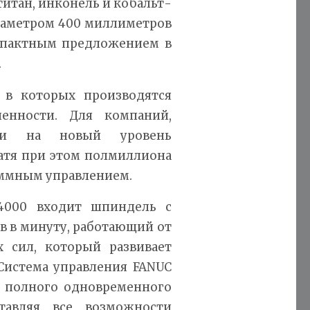
итан, инконель и кобальт-
диаметром 400 миллиметров
мпактным предложением в
.
 в которых производятся
енности. Для компаний,
ти на новый уровень
ратя при этом полмиллиона
аммным управлением.
4000 входит шпиндель с
в в минуту, работающий от
 сил, который развивает
 Система управления FANUC
ть полного одновременного
тавляя все возможности