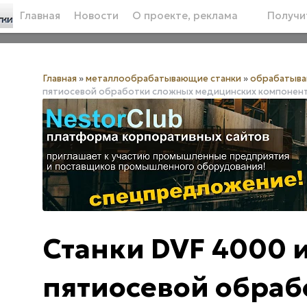
Главная
Новости
О проекте, реклама
Получит
Главная
»
металлообрабатывающие станки
»
обрабатыв
пятиосевой обработки сложных медицинских компонен
Станки DVF 4000 
пятиосевой обра