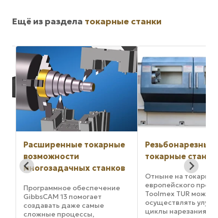
Ещё из раздела
токарные станки
ные
Резьбонарезные
Решения для
токарные станки
автоматизиров
ков
производства,
Отныне на токарных станках
способствующ
европейского производства
ие
повышению
Toolmex TUR можно
осуществлять улучшенные
производител
циклы нарезания резьбы и