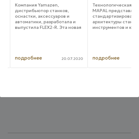
Компания Yamazen,
Технологическая ко
дистрибьютор станков,
MAPAL представляе
оснастки, аксессуаров и
стандартизированн
автоматики, разработала и
архитектуры станко
ых
выпустила FLEX2-R. Эта новая
инструментов и кон
роботизированная система
производства под к
аналогична системе FLEX2
оптимизации пром
ых
для моделей M и S,
процессов механич
выпущенным в начале 2019
обработки. Интегра
кой
года, однако FLEX2-R создана
инструментальных си
подробнее
подробнее
017
20.07.2020
...