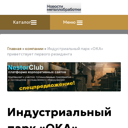
Каталог
Меню
Главная
»
компании
»
Индустриальный парк «ОКА»
приветствует первого резидента
Индустриальный