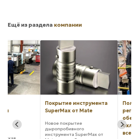
Ещё из раздела
компании
Покрытие инструмента
Полностью
SuperMax от Mate
регулируемый ж
обеспечивает
Новое покрытие
охлаждение в те
дыропробивного
всего дня
инструмента SuperMax от