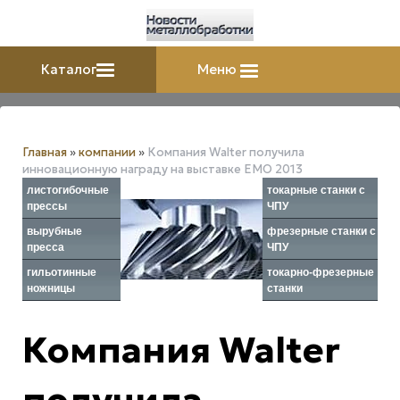
Каталог
Меню
Главная
»
компании
»
Компания Walter получила
инновационную награду на выставке ЕМО 2013
листогибочные
токарные станки с
прессы
ЧПУ
вырубные
фрезерные станки с
пресса
ЧПУ
гильотинные
токарно-фрезерные
ножницы
станки
Компания Walter
получила