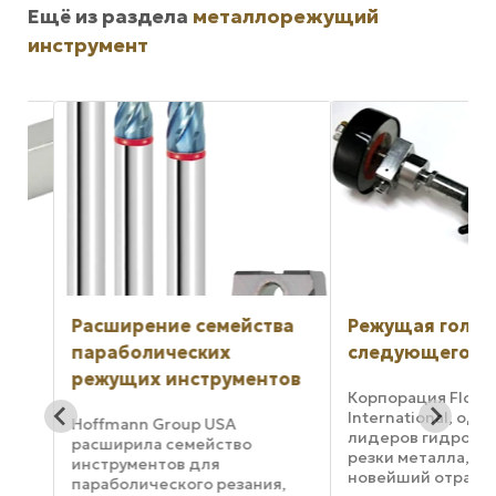
Ещё из раздела
металлорежущий
инструмент
Расширение семейства
Режущая головка
параболических
следующего пок
режущих инструментов
Корпорация Flow
International, один и
Hoffmann Group USA
лидеров гидроабра
расширила семейство
резки металла, пре
инструментов для
новейший отраслев
параболического резания,