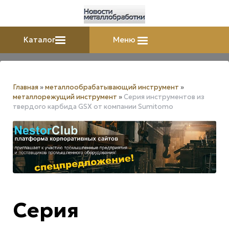
Каталог
Меню
Главная
»
металлообрабатывающий инструмент
»
металлорежущий инструмент
»
Серия инструментов из
твердого карбида GSX от компании Sumitomo
Серия