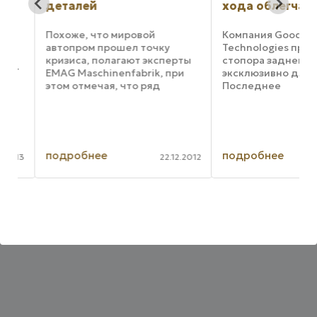
деталей
хода облегчает 
Похоже, что мировой
Компания Goodway
автопром прошел точку
Technologies предла
кризиса, полагают эксперты
стопора заднего хо
ет
EMAG Maschinenfabrik, при
эксклюзивно для RA
этом отмечая, что ряд
Последнее
а
производственных задач по-
усовершенствовани
прежнему стоит перед
очистителя труб, эт
производителями и их
инновационная техн
поставщиками. В частности,
которая в сочетании
указано на необходимость
предыдущей систе
подробнее
подробнее
013
22.12.2012
соответствия ...
скоростной подачи
очистку ...
вым
...