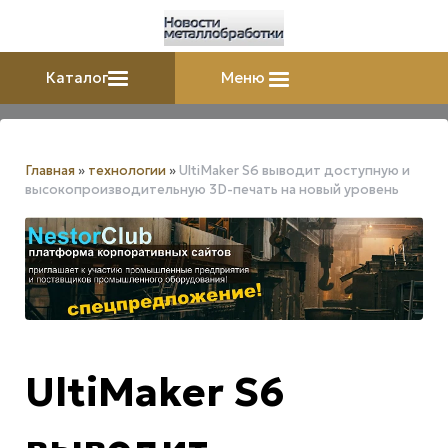
Каталог
Меню
Главная
»
технологии
»
UltiMaker S6 выводит доступную и
высокопроизводительную 3D-печать на новый уровень
UltiMaker S6