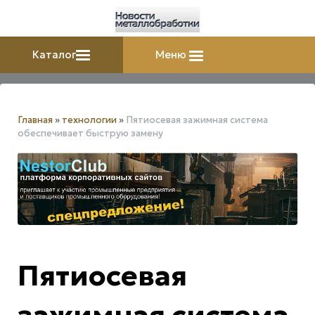
Каталог
Меню
Главная
»
технологии
»
Пятиосевая зажимная система
обеспечивает быструю замену
Пятиосевая