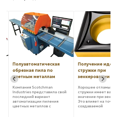
Полуавтоматическая
Получение идеа
обрезная пила по
стружки при
цветным металлам
зенкеровании
Компания Scotchman
Хорошее отламыва
й
Industries представила свой
стружки имеет важн
последний вариант
значение при зенке
автоматизации пиления
Это влияет на точно
.
цветных металлов с
создаваемой
ов
приводом RazorGage. Пила
цилиндрической
SUP 600 NF Upcut
поверхности и фор