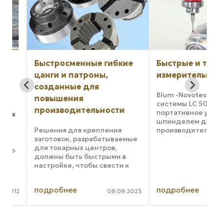
Быстросменные гибкие
Быстрые и точны
цанги и патроны,
измерительные 
х
созданные для
Blum -Novotest пред
повышения
системы LC 50-DIGI
производительности
портативное управ
ax
шпинделем для по
Решения для крепления
производительност
заготовок, разрабатываемые
точности станка. Ла
для токарных центров,
DIGILOG представля
ую
должны быть быстрыми в
передовое решение
настройке, чтобы свести к
встроенной техноло
минимуму время простоя
которую можно обнов
станка, обеспечивать
ры
подробнее
подробнее
высокие точность и усилие
012
08.09.2023
 -
захвата, чтобы гарантировать
точность обработки, а также
...