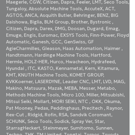
Maegerle
,
CGW
,
Citizen
,
Dapra
,
Feeler
,
LMT
,
Seco Tools
,
Tungaloy
,
Absolute Machine Tools
,
AccuteX
,
ACT
,
AGTOS
,
ANCA
,
Asquith Butler
,
Behringer
,
BENZ
,
BIG
Daishowa
,
Biglia
,
BLM Group
,
Brother
,
Bystronic
,
Citizen
,
Dapra
,
Darex
,
DMG
,
Doosan
,
Dugard
,
Emag
,
Emuge
,
Engis
,
Euromac
,
EXSYS Tools
,
Finn-Power
,
Floyd
Automatic
,
Ganesh
,
GCC
,
GenSwiss
,
GF
AgieCharmilles
,
Gleason
,
Haas Automation
,
Haimer
,
Handtmann
,
Hardinge Machine Tools
,
Hartford
,
Hermle
,
HOLZ-HER
,
Hurco
,
Hwacheon
,
Hydrafeed
,
Hyundai
,
ITC
,
KASTO
,
Kennametal
,
Kern
,
Kitamura
,
KMT
,
KNUTH Machine Tools
,
KOMET GROUP
,
KVKKoerner
,
LASERDYNE
,
Leader CNC
,
LMT
,
LVD
,
MAG
,
Makino
,
Matsuura
,
Mazak
,
MEBA
,
Messer
,
Metabo
,
Methods Machine Tools
,
Micro 100
,
Miller
,
Mitsubishi
,
Mitsui Seiki
,
Mollart
,
MORI SEIKI
,
NTC
,
OKK
,
Okuma
,
Pat Mooney
,
Pedax
,
Peddinghaus
,
Precitech
,
Raynor
,
Rex-Cut
,
Ridgid
,
Rofin
,
RSA
,
Sandvik Coromant
,
SCHUNK
,
Seco Tools
,
Sodick
,
Spray Ver
,
Star
,
StarragHeckert
,
Steinmeyer
,
Sumitomo
,
Sunnen
,
Techno
,
THK
,
TM Limited
,
Tongtai
,
Tornos
,
Toyoda
,