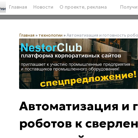
Главная
Новости
О проекте, реклама
Получит
Главная
»
технологии
»
Автоматизация и готовность робо
Автоматизация и 
роботов к сверле