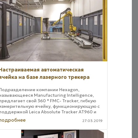
Настраиваемая автоматическая
ячейка на базе лазерного трекера
Подразделение компании Hexagon,
называющееся Manufacturing Intelligence,
предлагает свой 360 ° FMC- Tracker, гибкую
измерительную ячейку, функционирующую с
поддержкой Leica Absolute Tracker AT960 и
лазерного сканера Leica T-Scan 5. Новинка ...
подробнее
27.03.2019