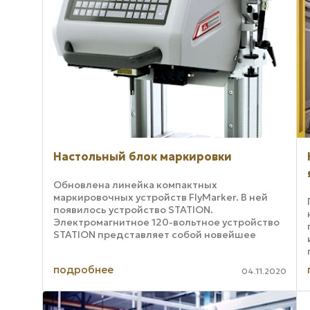
Настольный блок маркировки
Обновлена линейка компактных
маркировочных устройств FlyMarker. В ней
появилось устройство STATION.
Электромагнитное 120-вольтное устройство
STATION представляет собой новейшее
дополнение к серии мини-устройств
FlyMarker, которая включает пять ...
подробнее
04.11.2020