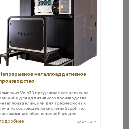
Непрерывное металлоаддитивное
производство
Компания Velo3D предлагает комплексное
решение для аддитивного производства
металлоизделий, или для трехмерной их
печати, состоящее из системы Sapphire,
программного обеспечения Flow для
подготовки печати и технологии Intelligent
подробнее
22.03.2019
Fusion. В ...