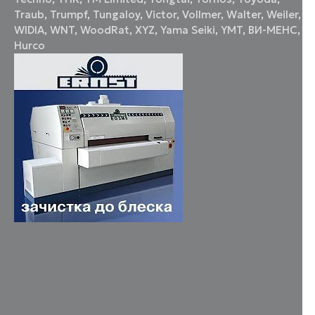
Traub
,
Trumpf
,
Tungaloy
,
Victor
,
Vollmer
,
Walter
,
Weiler
,
WIDIA
,
WNT
,
WoodRat
,
XYZ
,
Yama Seiki
,
YMT
,
ВИ-МЕНС
,
Нurco