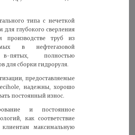
ртального типа с нечеткой
м для глубокого сверления
м производстве труб из
емых в нефтегазовой
-пятых, полностью
ов для сборки гидроруля.
тизации, предоставляемые
recihole, надежны, хорошо
ать постоянный износ.
рование и постоянное
ологий, как соответствие
т клиентам максимальную