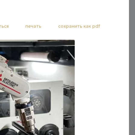
ться
печать
сохранить как pdf