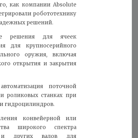
го, как компании Absolute
тегрировали робототехнику
надежных решений.
ные решения для ячеек
ия для крупносерийного
ельного оружия, включая
кого открытия и закрытия
 автоматизация поточной
и роликовых станках при
 и гидроцилиндров.
ерления конвейерной или
тва широкого спектра
н и других валов для