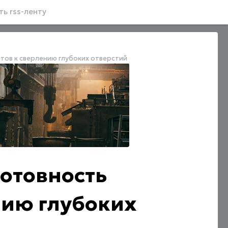
ь rss-ленту
тов к сверлению глубоких отверстий
готовность
нию глубоких