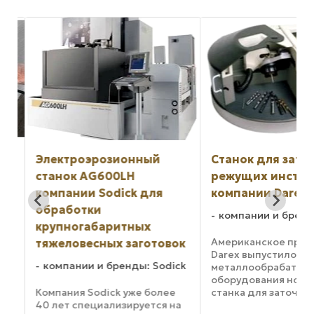
Электроэрозионный
Станок для зато
станок AG600LH
режущих инстру
компании Sodick для
компании Darex
обработки
компании и бренд
крупногабаритных
Американское пред
тяжеловесных заготовок
Darex выпустило на
at
компании и бренды: Sodick
металлообрабатыв
ия
оборудования нову
Компания Sodick уже более
станка для заточки 
в
40 лет специализируется на
XPS-16. Производит