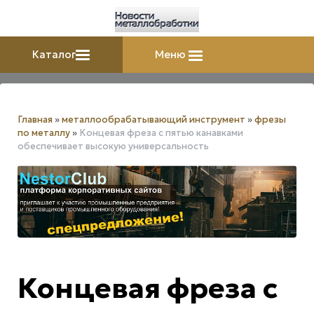
Каталог
Меню
Главная
»
металлообрабатывающий инструмент
»
фрезы
по металлу
»
Концевая фреза с пятью канавками
обеспечивает высокую универсальность
Концевая фреза с