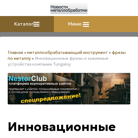
Каталог
Меню
Главная
»
металлообрабатывающий инструмент
»
фрезы
по металлу
»
Инновационные фрезы и зажимные
устройства компании Tungaloy
Инновационные