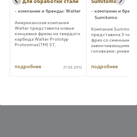
ST для обработки стали
Sumitomo
ge
компании и бренды: Walter
компании и бренд
Sumitomo
Американская компания
Walter представила новые
Компания Sumitomo
-
концевые фрезы из твердого
представила 3 типа
карбида Walter Prototyp
фрез со сменными
Protoomax(TM) ST,
завинчивающимися
о
предназначенные для
головками: универс
качественной обработки
прямоугольные кон
деталей из стали.
фрезы WEX Wave, р
подробнее
подробнее
Инновационное покрытие
фрезы WRCX Wave и
013
21.05.2012
увеличивает срок службы
концевые фрезы с о
..
инструментов, а также ...
быстрой подачей M
типа WEX идеально
...