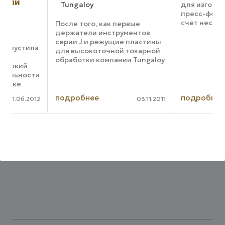
Tungaloy
для изготовления ш
пресс-форм, расшир
счет нескольких но
После того, как первые
включая двусторон
держатели инструментов
режущую пластину 
серии J и режущие пластины
ла
SNGX11 для фрезеро
для высокоточной токарной
большой подачей и 
обработки компании Tungaloy
резания до 1,75 ...
завоевали успех на рынке
сти
металлообрабатывающего
оборудования,
о
производители взялись за
подробнее
подробнее
012
03.11.2011
 и
усовершенствование
моделей и ...