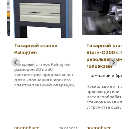
Токарный станок
Токарный станок 
Palmgren
Vturn-Q200 с тре
револьверными
тан
Токарный станок Palmgren
головками
я и
размером 20 на 30
сантиметров предназначен
компании и бренды
для выполнения широкого
спектра токарных операций,
Несколько лет наза
которые обычно
производители
выполняются на гораздо
металлообрабатыв
более крупных станках. Его
станков начали про
тяжелая чугунная
устройства с двумя
конструкция, плавная
револьверными голо
передача мощности с ...
На то время это был
прорывом в сфере о
подробнее
подробнее
деталей. Сегодня к
020
29.01.2025