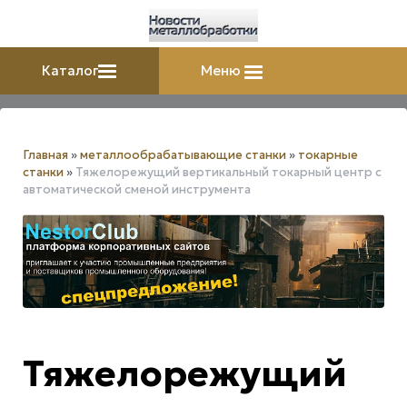
Каталог
Меню
Главная
»
металлообрабатывающие станки
»
токарные
станки
»
Тяжелорежущий вертикальный токарный центр с
автоматической сменой инструмента
Тяжелорежущий