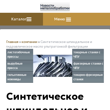
Каталог
Меню
Главная
»
компании
»
Синтетическое шпиндельное и
гидравлическое масло ультратонкой фильтрации
листогибочные
токарные станки с
прессы
ЧПУ
вырубные
фрезерные станки с
пресса
ЧПУ
гильотинные
токарно-фрезерные
ножницы
станки
Синтетическое
шпиндельное и