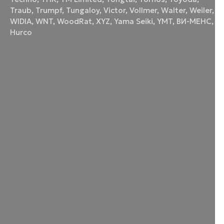
Traub
,
Trumpf
,
Tungaloy
,
Victor
,
Vollmer
,
Walter
,
Weiler
,
WIDIA
,
WNT
,
WoodRat
,
XYZ
,
Yama Seiki
,
YMT
,
ВИ-МЕНС
,
Нurco