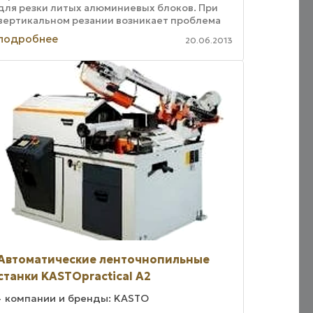
для резки литых алюминиевых блоков. При
вертикальном резании возникает проблема
переустановки листа после каждого реза,
подробнее
20.06.2013
которая успешно ...
Автоматические ленточнопильные
станки KASTOpractical A2
компании и бренды: KASTO