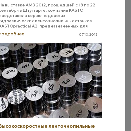
На выставке AMB 2012, прошедшей с 18 по 22
сентября в Штутгарте, компания KASTO
представила серию недорогих
гидравлических ленточнопильных станков
KASTOpractical A2, предназначенных для
резки на мерные длины и отрезки под углом.
подробнее
07.10.2012
Новая серия ...
Высокоскоростные ленточнопильные