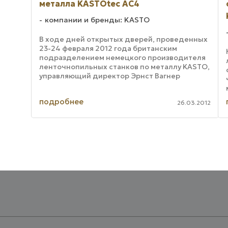
металла KASTOtec AC4
компании и бренды: KASTO
В ходе дней открытых дверей, проведенных
23-24 февраля 2012 года британским
подразделением немецкого производителя
ленточнопильных станков по металлу KASTO,
управляющий директор Эрнст Вагнер
объяснил необходимость приобретения
лучших полотен, даже ...
подробнее
26.03.2012