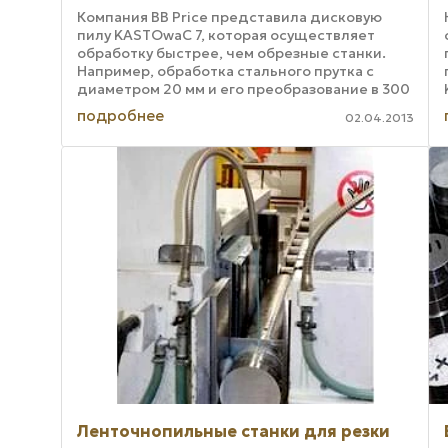
Компания BB Price представила дисковую
пилу KASTOwaC 7, которая осуществляет
обработку быстрее, чем обрезные станки.
Например, обработка стального прутка с
диаметром 20 мм и его преобразование в 300
длинных заготовок осуществляется со
подробнее
02.04.2013
скоростью 5 ...
Ленточнопильные станки для резки