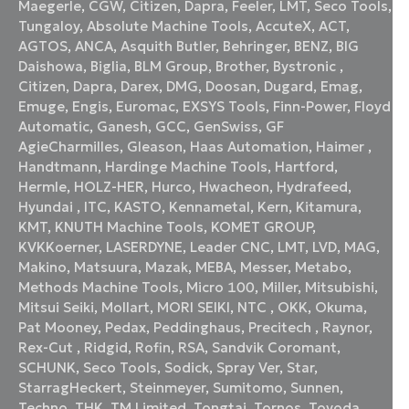
Maegerle
,
CGW
,
Citizen
,
Dapra
,
Feeler
,
LMT
,
Seco Tools
,
Tungaloy
,
Absolute Machine Tools
,
AccuteX
,
ACT
,
AGTOS
,
ANCA
,
Asquith Butler
,
Behringer
,
BENZ
,
BIG
Daishowa
,
Biglia
,
BLM Group
,
Brother
,
Bystronic
,
Citizen
,
Dapra
,
Darex
,
DMG
,
Doosan
,
Dugard
,
Emag
,
Emuge
,
Engis
,
Euromac
,
EXSYS Tools
,
Finn-Power
,
Floyd
Automatic
,
Ganesh
,
GCC
,
GenSwiss
,
GF
AgieCharmilles
,
Gleason
,
Haas Automation
,
Haimer
,
Handtmann
,
Hardinge Machine Tools
,
Hartford
,
Hermle
,
HOLZ-HER
,
Hurco
,
Hwacheon
,
Hydrafeed
,
Hyundai
,
ITC
,
KASTO
,
Kennametal
,
Kern
,
Kitamura
,
KMT
,
KNUTH Machine Tools
,
KOMET GROUP
,
KVKKoerner
,
LASERDYNE
,
Leader CNC
,
LMT
,
LVD
,
MAG
,
Makino
,
Matsuura
,
Mazak
,
MEBA
,
Messer
,
Metabo
,
Methods Machine Tools
,
Micro 100
,
Miller
,
Mitsubishi
,
Mitsui Seiki
,
Mollart
,
MORI SEIKI
,
NTC
,
OKK
,
Okuma
,
Pat Mooney
,
Pedax
,
Peddinghaus
,
Precitech
,
Raynor
,
Rex-Cut
,
Ridgid
,
Rofin
,
RSA
,
Sandvik Coromant
,
SCHUNK
,
Seco Tools
,
Sodick
,
Spray Ver
,
Star
,
StarragHeckert
,
Steinmeyer
,
Sumitomo
,
Sunnen
,
Techno
,
THK
,
TM Limited
,
Tongtai
,
Tornos
,
Toyoda
,