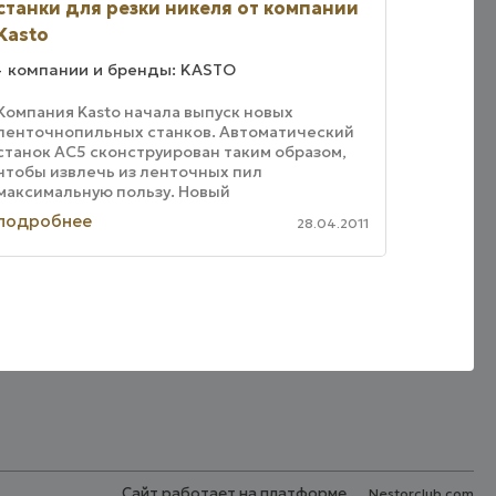
станки для резки никеля от компании
Kasto
компании и бренды: KASTO
Компания Kasto начала выпуск новых
ленточнопильных станков. Автоматический
станок AC5 сконструирован таким образом,
чтобы извлечь из ленточных пил
максимальную пользу. Новый
ленточнопильный станок имеет сложный
подробнее
28.04.2011
корпус, отлитый из стали, который ...
Сайт работает на платформе
Nestorclub.com