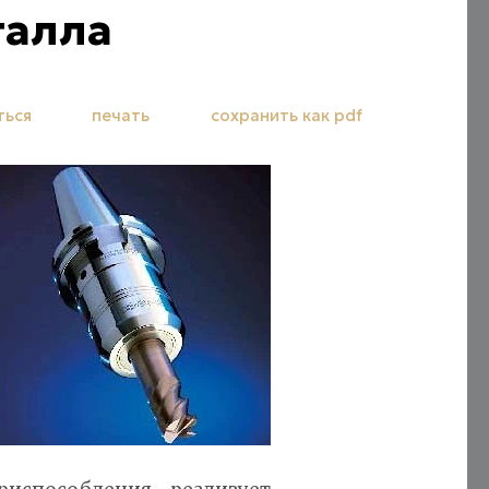
талла
ться
печать
сохранить как pdf