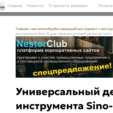
Главная
Новости
О проекте, реклама
Получит
Главная
»
металлообрабатывающий инструмент
»
инстру
инструмента Sino-R для тяжелых условий резки металла
Универсальный д
инструмента Sino