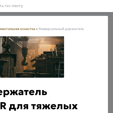
ь rss-ленту
ментальная оснастка
»
Универсальный держатель
ержатель
-R для тяжелых