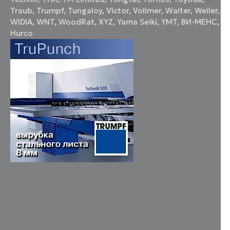
Traub
,
Trumpf
,
Tungaloy
,
Victor
,
Vollmer
,
Walter
,
Weiler
,
WIDIA
,
WNT
,
WoodRat
,
XYZ
,
Yama Seiki
,
YMT
,
ВИ-МЕНС
,
Нurco