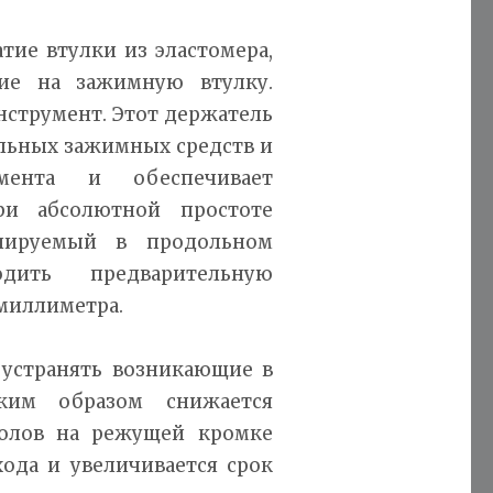
тие втулки из эластомера,
ние на зажимную втулку.
нструмент. Этот держатель
ельных зажимных средств и
мента и обеспечивает
ри абсолютной простоте
улируемый в продольном
одить предварительную
 миллиметра.
 устранять возникающие в
аким образом снижается
колов на режущей кромке
хода и увеличивается срок