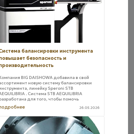
Система балансировки инструмента
повышает безопасность и
производительность
Компания BIG DAISHOWA добавила в свой
ассортимент новую систему балансировки
инструмента, линейку Speroni STB
AEQUILIBRIA . Система STB AEQUILIBRIA
разработана для того, чтобы помочь
производителям избежать дорогостоящих
подробнее
26.05.2026
проблем и обеспечить более ...