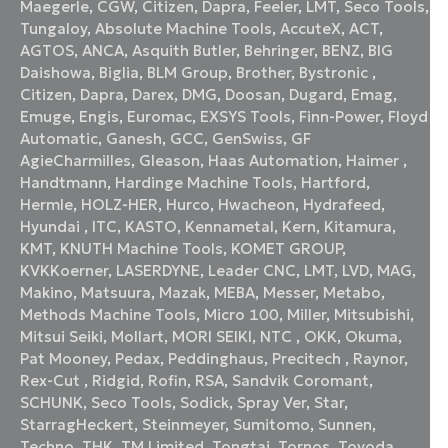
Maegerle
,
CGW
,
Citizen
,
Dapra
,
Feeler
,
LMT
,
Seco Tools
,
Tungaloy
,
Absolute Machine Tools
,
AccuteX
,
ACT
,
AGTOS
,
ANCA
,
Asquith Butler
,
Behringer
,
BENZ
,
BIG
Daishowa
,
Biglia
,
BLM Group
,
Brother
,
Bystronic
,
Citizen
,
Dapra
,
Darex
,
DMG
,
Doosan
,
Dugard
,
Emag
,
Emuge
,
Engis
,
Euromac
,
EXSYS Tools
,
Finn-Power
,
Floyd
Automatic
,
Ganesh
,
GCC
,
GenSwiss
,
GF
AgieCharmilles
,
Gleason
,
Haas Automation
,
Haimer
,
Handtmann
,
Hardinge Machine Tools
,
Hartford
,
Hermle
,
HOLZ-HER
,
Hurco
,
Hwacheon
,
Hydrafeed
,
Hyundai
,
ITC
,
KASTO
,
Kennametal
,
Kern
,
Kitamura
,
KMT
,
KNUTH Machine Tools
,
KOMET GROUP
,
KVKKoerner
,
LASERDYNE
,
Leader CNC
,
LMT
,
LVD
,
MAG
,
Makino
,
Matsuura
,
Mazak
,
MEBA
,
Messer
,
Metabo
,
Methods Machine Tools
,
Micro 100
,
Miller
,
Mitsubishi
,
Mitsui Seiki
,
Mollart
,
MORI SEIKI
,
NTC
,
OKK
,
Okuma
,
Pat Mooney
,
Pedax
,
Peddinghaus
,
Precitech
,
Raynor
,
Rex-Cut
,
Ridgid
,
Rofin
,
RSA
,
Sandvik Coromant
,
SCHUNK
,
Seco Tools
,
Sodick
,
Spray Ver
,
Star
,
StarragHeckert
,
Steinmeyer
,
Sumitomo
,
Sunnen
,
Techno
,
THK
,
TM Limited
,
Tongtai
,
Tornos
,
Toyoda
,