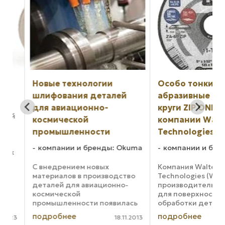
е
Новые технологии
Особо тонкие
шлифования деталей
абразивные отр
для авиационно-
круги ZIP ONE от
ий
космической
компании Walter 
промышленности
Technologies
м
компании и бренды: Okuma
компании и бренд
ых
.
С внедрением новых
Компания Walter Sur
N
материалов в производство
Technologies (WST),
их
деталей для авиационно-
производитель инс
космической
для поверхностной
промышленности появилась
обработки деталей,
потребность в новых
представляет сери
подробнее
подробнее
023
18.11.2013
технологиях их
тонких абразивных 