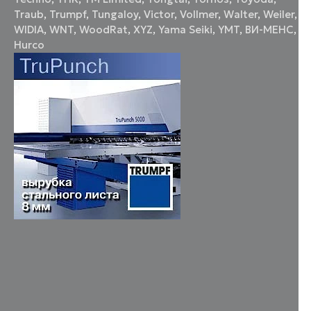
Traub
,
Trumpf
,
Tungaloy
,
Victor
,
Vollmer
,
Walter
,
Weiler
,
WIDIA
,
WNT
,
WoodRat
,
XYZ
,
Yama Seiki
,
YMT
,
ВИ-МЕНС
,
Нurco