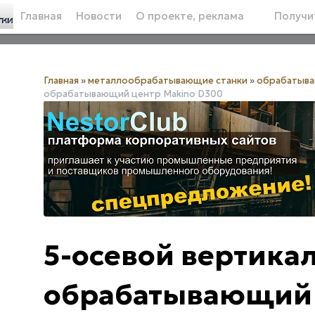
Главная
Новости
О проекте, реклама
Получит
Главная
»
металлообрабатывающие станки
»
обрабатыв
обрабатывающий центр Makino D300
5-осевой вертика
обрабатывающий 