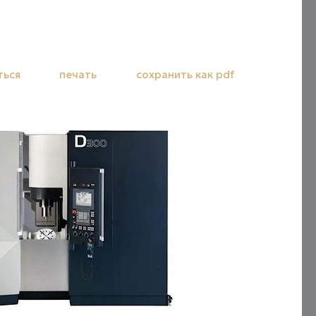
ться
печать
сохранить как pdf