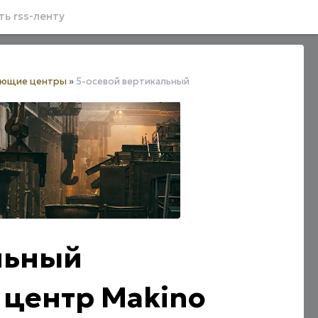
ь rss-ленту
ающие центры
»
5-осевой вертикальный
льный
центр Makino