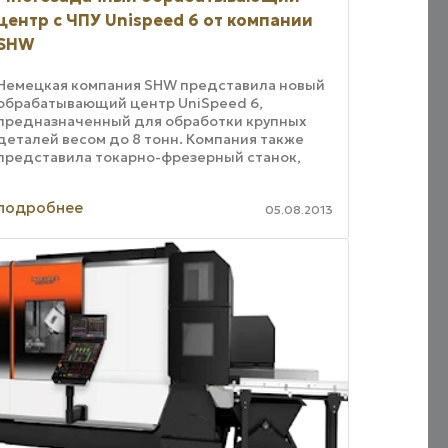
центр с ЧПУ Unispeed 6 от компании
SHW
Немецкая компания SHW представила новый
обрабатывающий центр UniSpeed 6,
предназначенный для обработки крупных
деталей весом до 8 тонн. Компания также
представила токарно-фрезерный станок,
рабочий стол которого (3 х 1,6 м) заменен на
поворотный стол ...
подробнее
05.08.2013