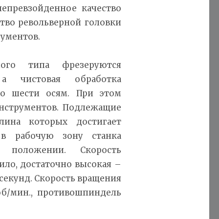
непревзойденное качество
ство револьверной головки
рументов.
ного типа фрезеруются
а чистовая обработка
о шести осям. При этом
инструментов. Подлежащие
лина которых достигает
 в рабочую зону станка
положении. Скорость
ило, достаточно высокая –
7 секунд. Скорость вращения
об/мин., противошпиндель