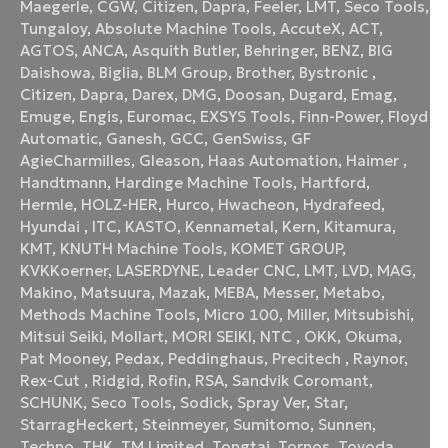
Maegerle
,
CGW
,
Citizen
,
Dapra
,
Feeler
,
LMT
,
Seco Tools
,
Tungaloy
,
Absolute Machine Tools
,
AccuteX
,
ACT
,
AGTOS
,
ANCA
,
Asquith Butler
,
Behringer
,
BENZ
,
BIG
Daishowa
,
Biglia
,
BLM Group
,
Brother
,
Bystronic
,
Citizen
,
Dapra
,
Darex
,
DMG
,
Doosan
,
Dugard
,
Emag
,
Emuge
,
Engis
,
Euromac
,
EXSYS Tools
,
Finn-Power
,
Floyd
Automatic
,
Ganesh
,
GCC
,
GenSwiss
,
GF
AgieCharmilles
,
Gleason
,
Haas Automation
,
Haimer
,
Handtmann
,
Hardinge Machine Tools
,
Hartford
,
Hermle
,
HOLZ-HER
,
Hurco
,
Hwacheon
,
Hydrafeed
,
Hyundai
,
ITC
,
KASTO
,
Kennametal
,
Kern
,
Kitamura
,
KMT
,
KNUTH Machine Tools
,
KOMET GROUP
,
KVKKoerner
,
LASERDYNE
,
Leader CNC
,
LMT
,
LVD
,
MAG
,
Makino
,
Matsuura
,
Mazak
,
MEBA
,
Messer
,
Metabo
,
Methods Machine Tools
,
Micro 100
,
Miller
,
Mitsubishi
,
Mitsui Seiki
,
Mollart
,
MORI SEIKI
,
NTC
,
OKK
,
Okuma
,
Pat Mooney
,
Pedax
,
Peddinghaus
,
Precitech
,
Raynor
,
Rex-Cut
,
Ridgid
,
Rofin
,
RSA
,
Sandvik Coromant
,
SCHUNK
,
Seco Tools
,
Sodick
,
Spray Ver
,
Star
,
StarragHeckert
,
Steinmeyer
,
Sumitomo
,
Sunnen
,
Techno
,
THK
,
TM Limited
,
Tongtai
,
Tornos
,
Toyoda
,