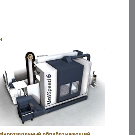
ы
Многозадачный обрабатывающий