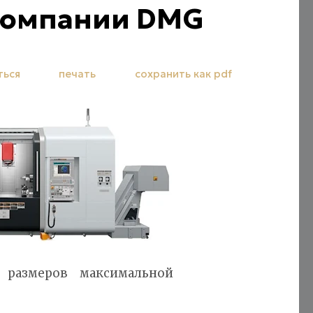
компании DMG
ться
печать
сохранить как pdf
 размеров максимальной