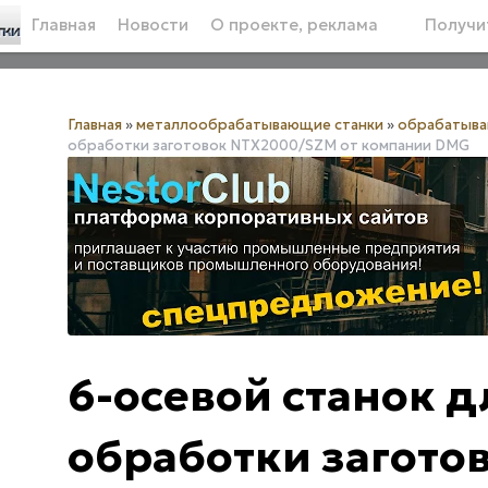
Главная
Новости
О проекте, реклама
Получит
Главная
»
металлообрабатывающие станки
»
обрабатыв
обработки заготовок NTX2000/SZM от компании DMG
6-осевой станок 
обработки загото