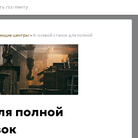
ь rss-ленту
ающие центры
»
6-осевой станок для полной
для полной
вок