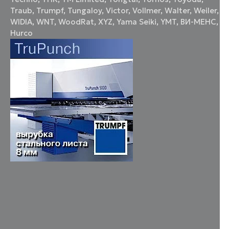
Traub
,
Trumpf
,
Tungaloy
,
Victor
,
Vollmer
,
Walter
,
Weiler
,
WIDIA
,
WNT
,
WoodRat
,
XYZ
,
Yama Seiki
,
YMT
,
ВИ-МЕНС
,
Нurco