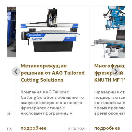
Металлорежущие
Многофункцион
решения от AAG Tailored
фрезерный стан
Cutting Solutions
KNUTH MF 1 VKP
Компания AAG Tailored
Фрезерные станки M
Cutting Solutions объявляет о
подвергаются строг
выпуске совершенно нового
контролю качества к
фрезерного станка с
время производства,
ов
числовым программным
время окончательно
управлением AXYZ
испытания перед их
METALWORKER и
отправкой из KNUTH
подробнее
подробнее
гидроабразивного станка
заказчикам. Констр
013
21.10.2021