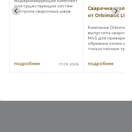
модернизирующий комплект
для существующих систем
Сварочная голов
контроля сварочных швов
от Orbimatic Limi
ве
инверторов, который
улучшает эксплутационные
особенности производимых
Компания Orbimatic 
ния
компанией
выпустила сварочну
высококачественных
М45 для привариван
приборов контроля швов и ...
образных колен к
тонкостенным труба
нагревательном и
холодильном обору
подробнее
подробнее
Сварочная головка 
002
17.09.2006
разработана так, чт
можно было привар
тонкостенные ...