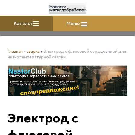
Каталог
Меню
Главная
»
сварка
»
Электрод с флюсовой сердцевиной для
низкотемпературной сварки
Электрод с