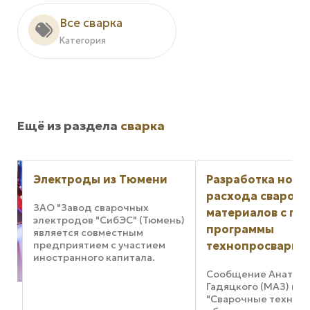
Все сварка
Категория
Ещё из раздела
сварка
 Тюмени
Разработка норм
Соврем
расхода сварочных
техноло
рочных
материалов с помощью
сварки
ЭС" (Тюмень)
программы
стным
В настоя
 участием
технопросварка
"Polysoud
питала.
комплекс
оизводит
Сообщение Анатолия
вопросов,
нные
Гадяцкого (МАЗ) на семинаре
сваркой 
цензии и на
"Сварочные технологии,
1,6 мм до
ведской