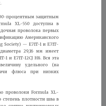
.
 100-процентным защитным
rmula XL-550 доступна в
исадочная проволока первых
сификацию Американского
 Society) — E71T-1 и E71T-
 диаметра 29,16 мм имеет
1 и E71T-12CJ H8. Вся эта
величину удельного (на
ачи флюса при низких
о проволоки Formula XL-
ю степень плотности шва в
чное снятие внутришовных