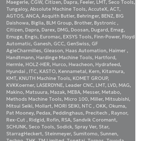
Maegerle
,
CGW
,
Citizen
,
Dapra
,
Feeler
,
LMT
,
Seco Tools
,
Tungaloy
,
Absolute Machine Tools
,
AccuteX
,
ACT
,
AGTOS
,
ANCA
,
Asquith Butler
,
Behringer
,
BENZ
,
BIG
Daishowa
,
Biglia
,
BLM Group
,
Brother
,
Bystronic
,
Citizen
,
Dapra
,
Darex
,
DMG
,
Doosan
,
Dugard
,
Emag
,
Emuge
,
Engis
,
Euromac
,
EXSYS Tools
,
Finn-Power
,
Floyd
Automatic
,
Ganesh
,
GCC
,
GenSwiss
,
GF
AgieCharmilles
,
Gleason
,
Haas Automation
,
Haimer
,
Handtmann
,
Hardinge Machine Tools
,
Hartford
,
Hermle
,
HOLZ-HER
,
Hurco
,
Hwacheon
,
Hydrafeed
,
Hyundai
,
ITC
,
KASTO
,
Kennametal
,
Kern
,
Kitamura
,
KMT
,
KNUTH Machine Tools
,
KOMET GROUP
,
KVKKoerner
,
LASERDYNE
,
Leader CNC
,
LMT
,
LVD
,
MAG
,
Makino
,
Matsuura
,
Mazak
,
MEBA
,
Messer
,
Metabo
,
Methods Machine Tools
,
Micro 100
,
Miller
,
Mitsubishi
,
Mitsui Seiki
,
Mollart
,
MORI SEIKI
,
NTC
,
OKK
,
Okuma
,
Pat Mooney
,
Pedax
,
Peddinghaus
,
Precitech
,
Raynor
,
Rex-Cut
,
Ridgid
,
Rofin
,
RSA
,
Sandvik Coromant
,
SCHUNK
,
Seco Tools
,
Sodick
,
Spray Ver
,
Star
,
StarragHeckert
,
Steinmeyer
,
Sumitomo
,
Sunnen
,
Techno
,
THK
,
TM Limited
,
Tongtai
,
Tornos
,
Toyoda
,