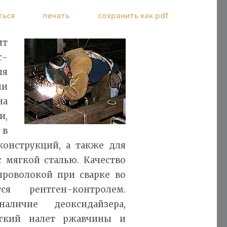
ться
печать
сохранить как pdf
ит
с-
ля
и
на
и,
 в
конструкций, а также для
 мягкой сталью. Качество
проволокой при сварке во
ся рентген-контролем.
личие деоксидайзера,
егкий налет ржавчины и