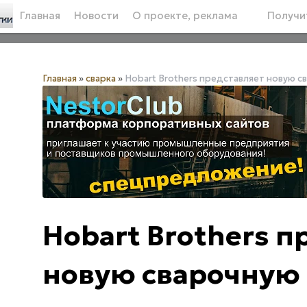
Главная
Новости
О проекте, реклама
Получит
Главная
»
сварка
»
Hobart Brothers представляет новую 
Hobart Brothers п
новую сварочную