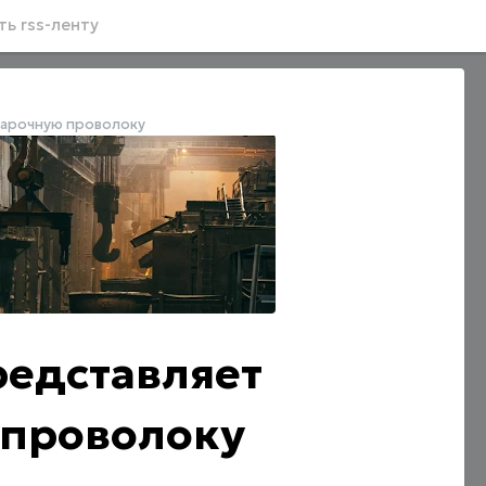
ь rss-ленту
сварочную проволоку
редставляет
 проволоку