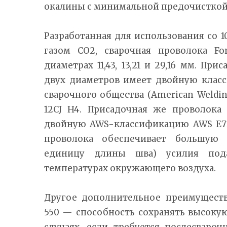
окалины с минимальной предочисткой
Разработанная для использования со
газом CO2, сварочная проволока Fo
диаметрах 11,43, 13,21 и 29,16 мм. Пр
двух диаметров имеет двойную клас
сварочного общества (American Welding
12CJ H4. Присадочная же проволока
двойную AWS-классификацию AWS E71T-
проволока обеспечивает большую 
единицу длины шва) усилия под
температурах окружающего воздуха.
Другое дополнительное преимуществ
550 — способность сохранять высоку
случаях, если требуется послесваро