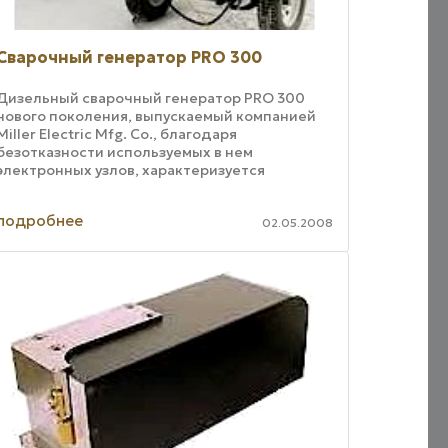
Сварочный генератор PRO 300
Дизельный сварочный генератор PRO 300
нового поколения, выпускаемый компанией
Miller Electric Mfg. Co., благодаря
безотказности используемых в нем
электронных узлов, характеризуется
повышенной надежностью Дополнительный
мотор мощностью 24 л.с., ...
подробнее
02.05.2008