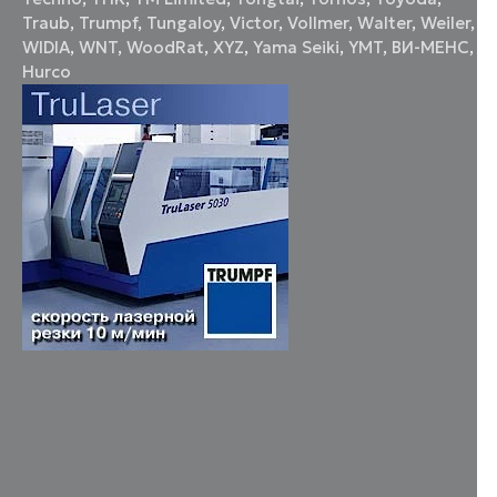
Traub
,
Trumpf
,
Tungaloy
,
Victor
,
Vollmer
,
Walter
,
Weiler
,
WIDIA
,
WNT
,
WoodRat
,
XYZ
,
Yama Seiki
,
YMT
,
ВИ-МЕНС
,
Нurco