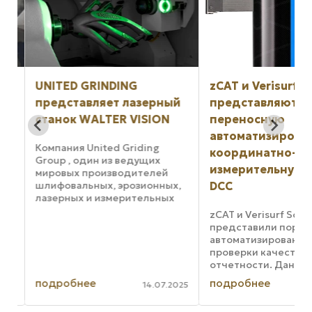
UNITED GRINDING
zCAT и Verisurf S
представляет лазерный
представляют
станок WALTER VISION
переносную
автоматизирова
Компания United Griding
координатно-
ь
Group , один из ведущих
измерительную 
мировых производителей
шлифовальных, эрозионных,
DCC
лазерных и измерительных
станков, выпустила новейшее
zCAT и Verisurf Soft
обновление своей линейки
представили портат
инструментов и
автоматизированну
измерительных станков
проверки качества 
Walter , станок Vision Laser .
отчетности. Данная
Этот ...
разработка сочетает
подробнее
подробнее
025
14.07.2025
компактную коорди
измерительную маш