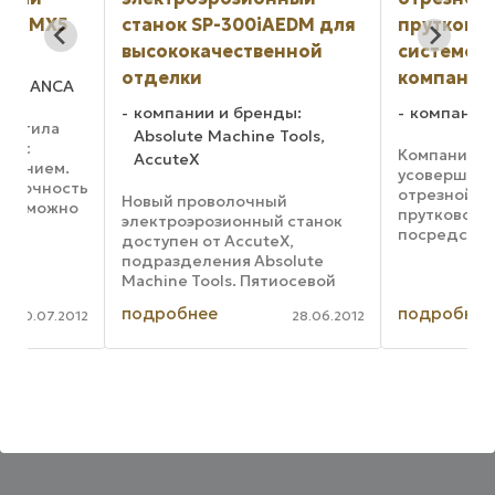
станок SP-300iAEDM для
пруткового мате
высококачественной
системой Combili
отделки
компании Pedax
A
компании и бренды:
компании и бренд
Absolute Machine Tools,
Компания Pedax
AccuteX
.
усовершенствовала
сть
отрезной станок дл
Новый проволочный
но
пруткового материа
электроэрозионный станок
е.
посредством оснащ
доступен от AccuteX,
системой Combiline.
подразделения Absolute
данный станок явля
Machine Tools. Пятиосевой
го
полностью
станок SP-300iA с числовым
подробнее
подробнее
автоматизированны
012
28.06.2012
программным управлением
работать в автоном
разработан на основе
режиме. Новый стан
передовой микроразрядной
...
технологии. Функция MST-II
улучшает ...