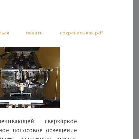
ться
печать
сохранить как pdf
печивающей сверхяркое
ное полосовое освещение