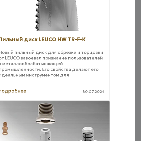
Пильный диск LEUCO HW TR-F-K
Новый пильный диск для обрезки и торцовки
от LEUCO завоевал признание пользователей
в металлообрабатывающей
промышленности. Его свойства делают его
идеальным инструментом для
высокоточного резания, например, в
мебельной и электротехнической ...
подробнее
30.07.2024