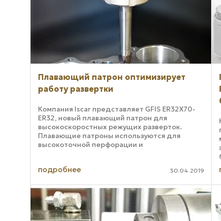
Плавающий патрон оптимизирует
работу развертки
Компания Iscar представляет GFIS ER32X70-
ER32, новый плавающий патрон для
высокоскоростных режущих разверток.
Плавающие патроны используются для
высокоточной перфорации и
предназначаются для того, чтобы
исправлять любые смещения центров
подробнее
расширителей ...
30.04.2019