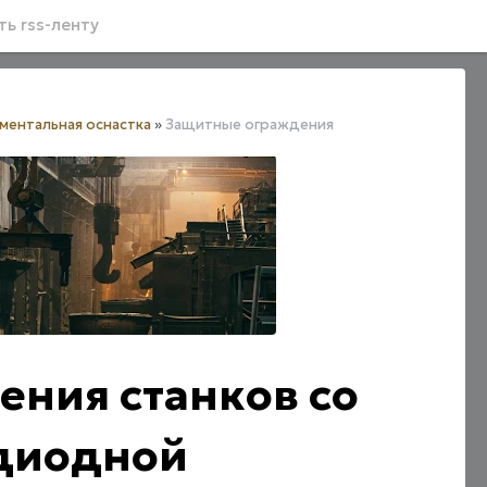
ь rss-ленту
ментальная оснастка
»
Защитные ограждения
ния станков со
одиодной