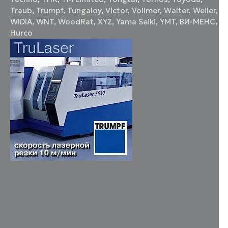
Traub
,
Trumpf
,
Tungaloy
,
Victor
,
Vollmer
,
Walter
,
Weiler
,
WIDIA
,
WNT
,
WoodRat
,
XYZ
,
Yama Seiki
,
YMT
,
ВИ-МЕНС
,
Нurco