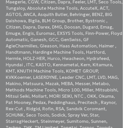
Maegerle
,
CGW
,
Citizen
,
Dapra
,
Feeler
,
LMT
,
Seco Tools
,
Tungaloy
,
Absolute Machine Tools
,
AccuteX
,
ACT
,
AGTOS
,
ANCA
,
Asquith Butler
,
Behringer
,
BENZ
,
BIG
Daishowa
,
Biglia
,
BLM Group
,
Brother
,
Bystronic
,
Citizen
,
Dapra
,
Darex
,
DMG
,
Doosan
,
Dugard
,
Emag
,
Emuge
,
Engis
,
Euromac
,
EXSYS Tools
,
Finn-Power
,
Floyd
Automatic
,
Ganesh
,
GCC
,
GenSwiss
,
GF
AgieCharmilles
,
Gleason
,
Haas Automation
,
Haimer
,
Handtmann
,
Hardinge Machine Tools
,
Hartford
,
Hermle
,
HOLZ-HER
,
Hurco
,
Hwacheon
,
Hydrafeed
,
Hyundai
,
ITC
,
KASTO
,
Kennametal
,
Kern
,
Kitamura
,
KMT
,
KNUTH Machine Tools
,
KOMET GROUP
,
KVKKoerner
,
LASERDYNE
,
Leader CNC
,
LMT
,
LVD
,
MAG
,
Makino
,
Matsuura
,
Mazak
,
MEBA
,
Messer
,
Metabo
,
Methods Machine Tools
,
Micro 100
,
Miller
,
Mitsubishi
,
Mitsui Seiki
,
Mollart
,
MORI SEIKI
,
NTC
,
OKK
,
Okuma
,
Pat Mooney
,
Pedax
,
Peddinghaus
,
Precitech
,
Raynor
,
Rex-Cut
,
Ridgid
,
Rofin
,
RSA
,
Sandvik Coromant
,
SCHUNK
,
Seco Tools
,
Sodick
,
Spray Ver
,
Star
,
StarragHeckert
,
Steinmeyer
,
Sumitomo
,
Sunnen
,
Techno
,
THK
,
TM Limited
,
Tongtai
,
Tornos
,
Toyoda
,