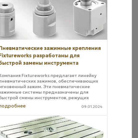
Пневматические зажимные крепления
Fixtureworks разработаны для
быстрой замены инструмента
Компания Fixtureworks предлагает линейку
пневматических зажимов, обеспечивающих
мгновенный зажим. Эти пневматические
зажимные системы предназначены для
быстрой смены инструментов, режущих
пластин и приспособлений, каковое решение
подробнее
09.01.2024
сокращает время ...