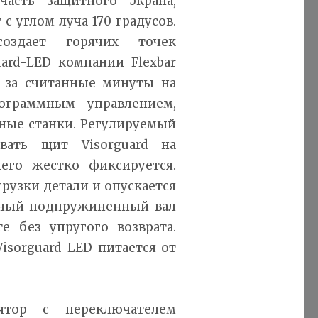
часть защитного экрана,
с углом луча 170 градусов.
оздает горячих точек
uard-LED компании Flexbar
я за считанные минуты на
ограммным управлением,
ные станки. Регулируемый
ивать щит Visorguard на
его жестко фиксируется.
рузки детали и опускается
ьный подпружиненный вал
те без упругого возврата.
isorguard-LED питается от
ятор с переключателем