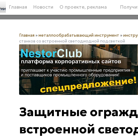
Главная
Новости
О проекте, реклама
Получит
Главная
»
металлообрабатывающий инструмент
»
инстру
станков со встроенной светодиодной подсветкой
Защитные огражде
встроенной свет