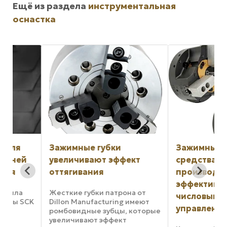
Ещё из раздела
инструментальная
оснастка
Зажимные губки
Зажимные и ины
й
увеличивают эффект
средства повыш
оттягивания
производительно
эффективности с
Жесткие губки патрона от
числовым прогр
SCK
Dillon Manufacturing имеют
управлением
ромбовидные зубцы, которые
увеличивают эффект