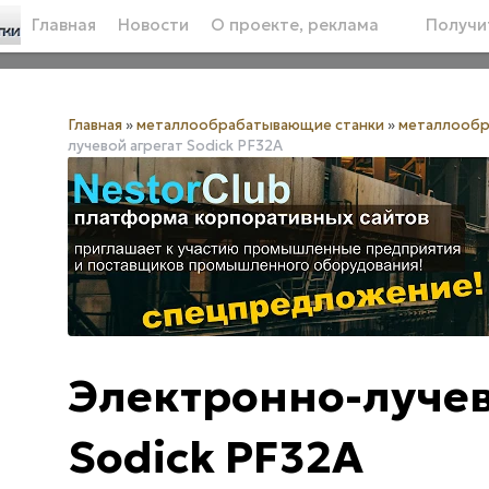
Главная
Новости
О проекте, реклама
Получит
Главная
»
металлообрабатывающие станки
»
металлообр
лучевой агрегат Sodick PF32A
Электронно-лучев
Sodick PF32A