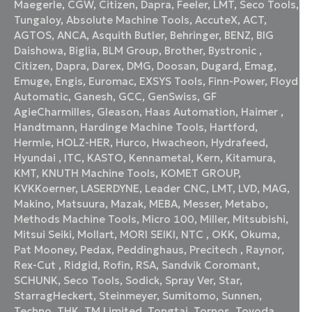
Maegerle
,
CGW
,
Citizen
,
Dapra
,
Feeler
,
LMT
,
Seco Tools
,
Tungaloy
,
Absolute Machine Tools
,
AccuteX
,
ACT
,
AGTOS
,
ANCA
,
Asquith Butler
,
Behringer
,
BENZ
,
BIG
Daishowa
,
Biglia
,
BLM Group
,
Brother
,
Bystronic
,
Citizen
,
Dapra
,
Darex
,
DMG
,
Doosan
,
Dugard
,
Emag
,
Emuge
,
Engis
,
Euromac
,
EXSYS Tools
,
Finn-Power
,
Floyd
Automatic
,
Ganesh
,
GCC
,
GenSwiss
,
GF
AgieCharmilles
,
Gleason
,
Haas Automation
,
Haimer
,
Handtmann
,
Hardinge Machine Tools
,
Hartford
,
Hermle
,
HOLZ-HER
,
Hurco
,
Hwacheon
,
Hydrafeed
,
Hyundai
,
ITC
,
KASTO
,
Kennametal
,
Kern
,
Kitamura
,
KMT
,
KNUTH Machine Tools
,
KOMET GROUP
,
KVKKoerner
,
LASERDYNE
,
Leader CNC
,
LMT
,
LVD
,
MAG
,
Makino
,
Matsuura
,
Mazak
,
MEBA
,
Messer
,
Metabo
,
Methods Machine Tools
,
Micro 100
,
Miller
,
Mitsubishi
,
Mitsui Seiki
,
Mollart
,
MORI SEIKI
,
NTC
,
OKK
,
Okuma
,
Pat Mooney
,
Pedax
,
Peddinghaus
,
Precitech
,
Raynor
,
Rex-Cut
,
Ridgid
,
Rofin
,
RSA
,
Sandvik Coromant
,
SCHUNK
,
Seco Tools
,
Sodick
,
Spray Ver
,
Star
,
StarragHeckert
,
Steinmeyer
,
Sumitomo
,
Sunnen
,
Techno
,
THK
,
TM Limited
,
Tongtai
,
Tornos
,
Toyoda
,