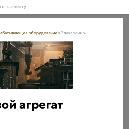
ь rss-ленту
абатывающее оборудование
»
Электронно-
ой агрегат