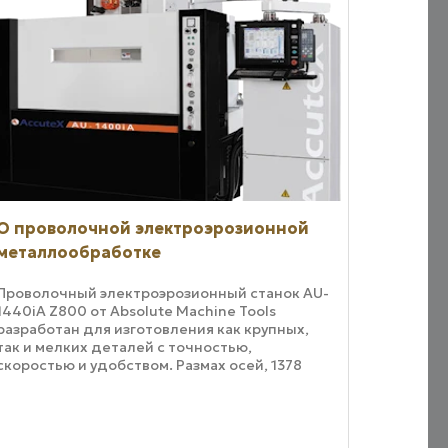
О проволочной электроэрозионной
металлообработке
Проволочный электроэрозионный станок AU-
1440iA Z800 от Absolute Machine Tools
разработан для изготовления как крупных,
так и мелких деталей с точностью,
скоростью и удобством. Размах осей, 1378
миллиметров по оси X и по 800 миллиметров
по осям Y и ...