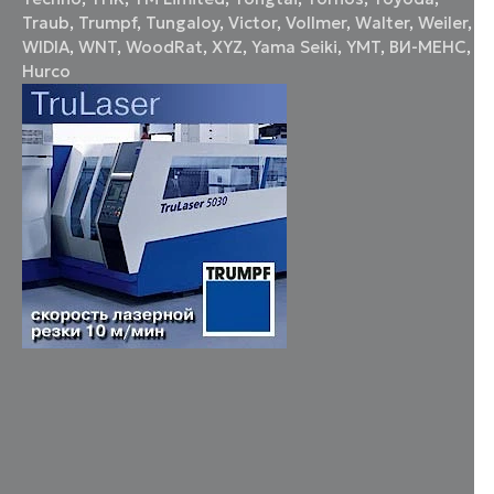
Traub
,
Trumpf
,
Tungaloy
,
Victor
,
Vollmer
,
Walter
,
Weiler
,
WIDIA
,
WNT
,
WoodRat
,
XYZ
,
Yama Seiki
,
YMT
,
ВИ-МЕНС
,
Нurco