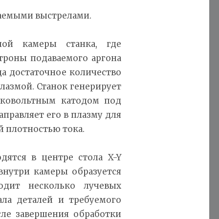
аемыми выстрелами.
ной камеры станка, где
троны подаваемого аргона
да достаточное количество
плазмой. Станок генерирует
оковольтным катодом под
аправляет его в плазму для
й плотностью тока.
дятся в центре стола X-Y
 внутри камеры образуется
одит несколько лучевых
ала деталей и требуемого
сле завершения обработки