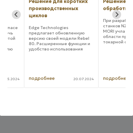
Решение для коротких
Решение для то
производственных
обработки
циклов
При разработке нов
станков NZ компани
ce
Edge Technologies
MORI учла свой опыт
предлагает обновленную
области промышле
й
версию своей модели Rebel
токарной обработки,
80. Расширенные функции и
индивидуальные тр
удобство использования
пользователей. Рез
станка Rebel 80 Servo v 3
является высокомо
ь
делают его подходящим для
платформа, характе
в
автоматизации небольших
двумя размерами ...
производственных циклов по
.
экономичной цене. Rebel 80
подробнее
подробнее
024
20.07.2024
...