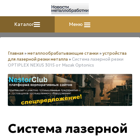
Каталог
Меню
Главная
»
металлообрабатывающие станки
»
устройства
для лазерной резки металла
»
Система лазерной резки
OPTIPLEX NEXUS 3015 от Mazak Optonics
Система лазерной