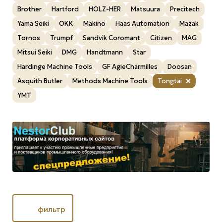
Brother
Hartford
HOLZ-HER
Matsuura
Precitech
Yama Seiki
OKK
Makino
Haas Automation
Mazak
Tornos
Trumpf
Sandvik Coromant
Citizen
MAG
Mitsui Seiki
DMG
Handtmann
Star
Hardinge Machine Tools
GF AgieCharmilles
Doosan
Asquith Butler
Methods Machine Tools
Tongtai
YMT
фильтр