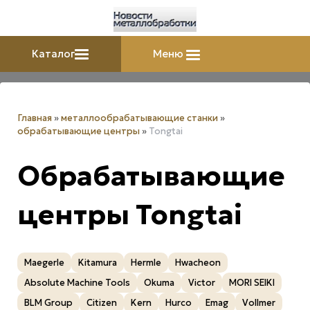
Каталог
Меню
Главная
»
металлообрабатывающие станки
»
обрабатывающие центры
»
Tongtai
Обрабатывающие
центры Tongtai
Maegerle
Kitamura
Hermle
Hwacheon
Absolute Machine Tools
Okuma
Victor
MORI SEIKI
BLM Group
Citizen
Kern
Нurco
Emag
Vollmer