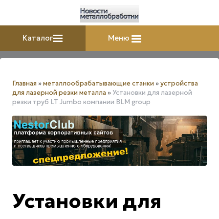
Каталог
Меню
Главная
»
металлообрабатывающие станки
»
устройства
для лазерной резки металла
»
Установки для лазерной
резки труб LT Jumbo компании BLM group
Установки для