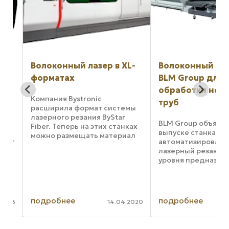
Волоконный лазер в XL-
Волоконный лазе
форматах
BLM Group для
обработки небо
Компания Bystronic
труб
расширила формат системы
лазерного резания ByStar
BLM Group объявила
Fiber. Теперь на этих станках
выпуске станка LT5.
можно размещать материал
.5,
автоматизированны
шириной до 2,4 метра и
лазерный резак нач
длиной до 6 метров или до
уровня предназначе
7,8 метра. Сегодня станок
обработки труб мал
ByStar Fiber XL доступен в
т
средних диаметров.
двух форматах, 6225 и ...
конструкции станка
используется
подробнее
подробнее
013
14.04.2020
однокиловаттный
волоконный лазер I
волоконный лазер дл